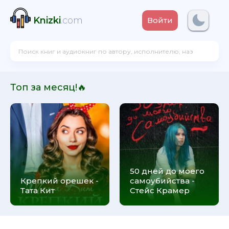
Knizki
.com
Войти
Топ за месяц!🔥
50 дней до моего
Крепкий орешек -
самоубийства -
Тата Кит
Стейс Крамер