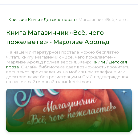
Книжки
»
Книги
»
Детская проза
» Магазинчик «Всё, чего пожелаете!» - Марлизе Арольд 📕 - Книга онлайн бесплатно
Книга Магазинчик «Всё, чего
пожелаете!» - Марлизе Арольд
На нашем литературном портале можно бесплатно
читать книгу Магазинчик «Всё, чего пожелаете!» -
Марлизе Арольд полная версия. Жанр:
Книги
/
Детская
проза
. Онлайн библиотека дает возможность прочитать
весь текст произведения на мобильном телефоне или
десктопе даже без регистрации и СМС подтверждения
на нашем сайте онлайн книг knizki.com.