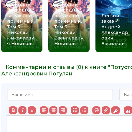
Господин
Господин
наследник,
наследник,
вы уже не
вы уже не
Легкий
приемный.
приемный.
заказ -
Том 3 -
Том 3 -
Андрей
Николай
Николай
Александр
Николаеви
Васильевич
ович
ч Новиков
Новиков
Васильев
Комментарии и отзывы (0) к книге "Потуст
Александрович Погуляй"