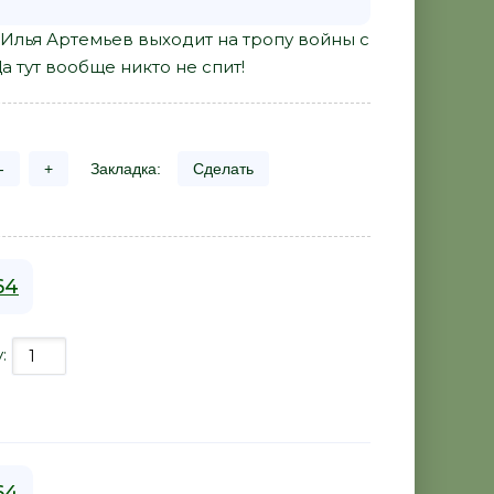
64 Илья Артемьев выходит на тропу войны с
 тут вообще никто не спит!
-
+
Закладка:
Сделать
64
у:
64