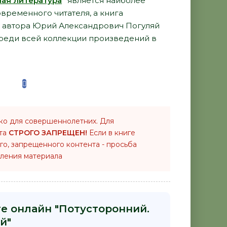
ная литература
"
является наиболее
временного читателя, а книга
от автора Юрий Александрович Погуляй
среди всей коллекции произведений в
ко для совершеннолетних. Для
нта
СТРОГО ЗАПРЕЩЕН!
Если в книге
го, запрещенного контента - просьба
ления материала
ге онлайн "Потусторонний.
й"