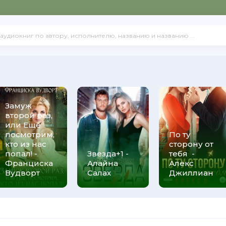
Замуж
второй раз,
или Ещё
посмотрим,
По ту
кто из нас
сторону от
попал! -
Звезда+1 -
тебя -
Франциска
Алайна
Алекс
Вудворт
Салах
Джиллиан