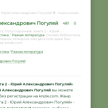
рий Александрович Погуляй 📕 - Книга онлайн бесплатно
Александрович Погуляй
481
0
гу Потусторонний. Книга 2 - Юрий
стика
/
Разная литература
. Онлайн библиотека
бильном телефоне или десктопе даже без
г knizki.com.
стика
/
Разная литература
дрович Погуляй
га 2 - Юрий Александрович Погуляй
»
 Александрович Погуляй
вы можете
 без регистрации на knizki.com. Жанр
га 2 - Юрий Александрович Погуляй» -