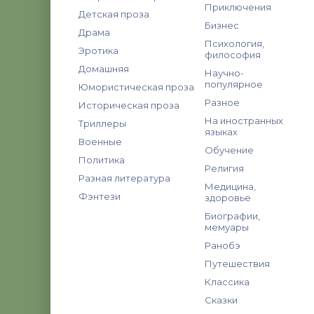
Приключения
Детская проза
Бизнес
Драма
Психология,
Эротика
философия
Домашняя
Научно-
популярное
Юмористическая проза
Разное
Историческая проза
На иностранных
Триллеры
языках
Военные
Обучение
Политика
Религия
Разная литература
Медицина,
Фэнтези
здоровье
Биографии,
мемуары
Ранобэ
Путешествия
Классика
Сказки