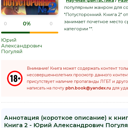
"
Научная фантастика
/
Раз
популярным жанром для со
"Потусторонний. Книга 2" 
занимает почетное место 
0%
0
0
категории "".
Юрий
Александрович
Погуляй
Внимание! Книга может содержать контент толь
несовершеннолетних просмотр данного конте
присутствует наличие пропаганды ЛГБТ и друго
написать на почту
pbn.book@yandex.ru
для уда
Аннотация (короткое описание) к кни
Книга 2 - Юрий Александрович Погуля