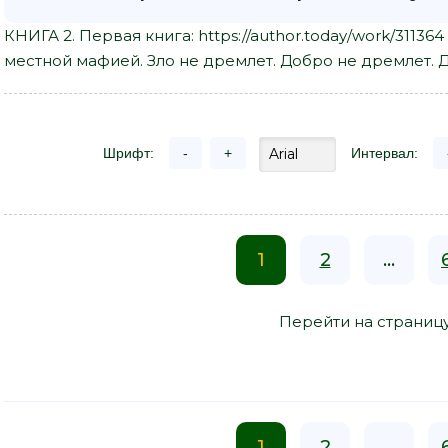
КНИГА 2. Первая книга: https://author.today/work/3113
местной мафией. Зло не дремлет. Добро не дремлет. Да
Шрифт:
-
+
Интервал:
1
2
...
Перейти на страниц
1
2
...