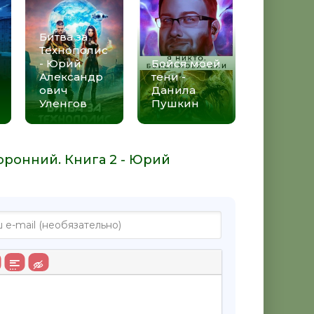
Битва за
Технополис
- Юрий
Бойся моей
Александр
тени -
ович
Данила
Уленгов
Пушкин
оронний. Книга 2 - Юрий