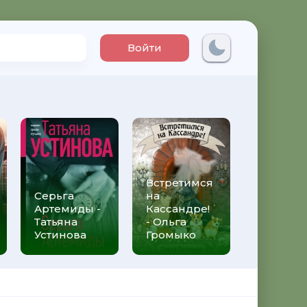
Войти
Встретимся
Три мет
Серьга
на
над неб
Артемиды -
Кассандре!
Трижды 
Татьяна
- Ольга
Федери
Устинова
Громыко
Моччиа