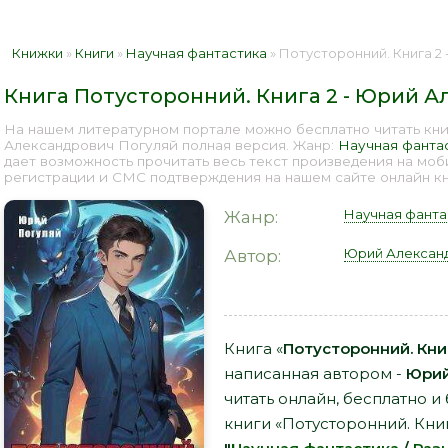
Книжки
»
Книги
»
Научная фантастика
» Потусторонний. Книга 2 - Ю
Книга Потусторонний. Книга 2 - Юрий 
На нашем литературном портале можно бесплатно читать кни
Александрович Погуляй полная версия. Жанр:
Научная фанта
дает возможность прочитать весь текст произведения на мо
регистрации и СМС подтверждения на нашем сайте онлайн кни
Научная фанта
Жанр:
Юрий Алексан
Автор:
Книга «
Потусторонний. Кни
написанная автором -
Юрий
читать онлайн, бесплатно и
книги «Потусторонний. Кни