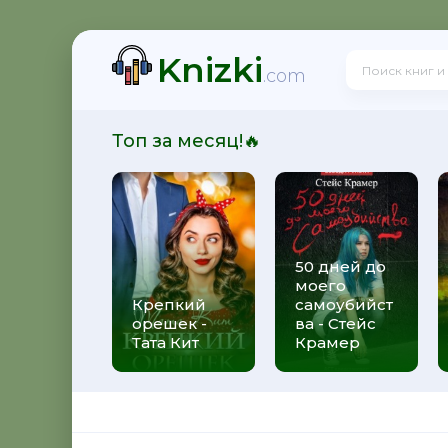
Knizki
! - Ольга Громыко
.com
Топ за месяц!🔥
рсон Петерсен
50 дней до
моего
 Макс Глебов
Крепкий
самоубийст
орешек -
ва - Стейс
Тата Кит
Крамер
гей Лукьяненко