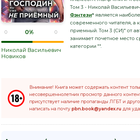
Том 3 - Николай Васильеви
Фэнтези
"
является наибол
современного читателя, а к
приемный. Том 3 (СИ)" от 
0%
0
0
занимает почетное место 
категории "".
Николай Васильевич
Новиков
Внимание! Книга может содержать контент толь
несовершеннолетних просмотр данного конте
присутствует наличие пропаганды ЛГБТ и друго
написать на почту
pbn.book@yandex.ru
для уда