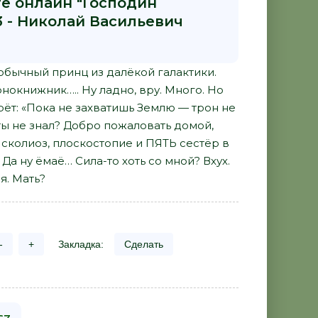
ге онлайн "Господин
3 - Николай Васильевич
 обычный принц из далёкой галактики.
окнижник….. Ну ладно, вру. Много. Но
рёт: «Пока не захватишь Землю — трон не
 ты не знал? Добро пожаловать домой,
я сколиоз, плоскостопие и ПЯТЬ сестёр в
а ну ёмаё… Сила-то хоть со мной? Вхух.
я. Мать?
-
+
Закладка:
Сделать