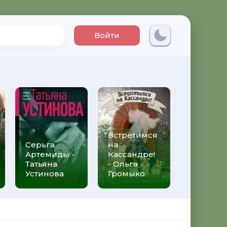
Войти
Встретимся
Три мет
Серьга
на
над неб
Артемиды -
Кассандре!
Трижды 
Татьяна
- Ольга
Федери
Устинова
Громыко
Моччиа