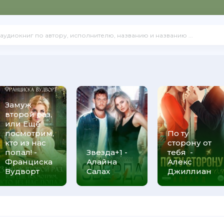
Замуж
второй раз,
или Ещё
посмотрим,
По ту
кто из нас
сторону от
попал! -
Звезда+1 -
тебя -
Франциска
Алайна
Алекс
Вудворт
Салах
Джиллиан