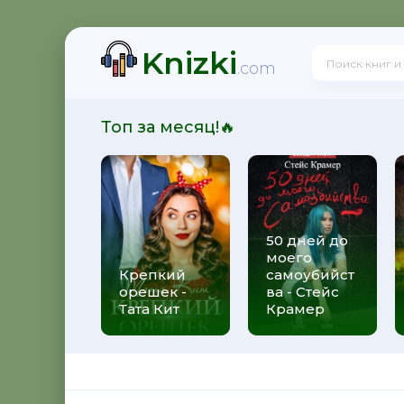
Knizki
! - Ольга Громыко
.com
Топ за месяц!🔥
рсон Петерсен
50 дней до
моего
 Макс Глебов
Крепкий
самоубийст
орешек -
ва - Стейс
Тата Кит
Крамер
гей Лукьяненко