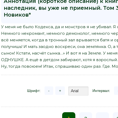
Аннотация (короткое описание) к кни
наследник, вы уже не приемный. Том 
Новиков"
У меня не было Кодекса, да и монстров я не убивал. Я
Немного некромант, немного демонолог, немного черн
всё меняется, когда в тронный зал врывается батя и о
получишь! И мать заодно воскреси, она землянка. О, а
сынок! Кстати, насчёт сынка…» И вот я на Земле. У мен
ОДНУШКЕ. А ещё в детдом забирают, хотя я взрослый. Д
Ну, тогда повоюем! Итак, спрашиваю один раз. Где. Мо
Шрифт:
-
+
Интервал: