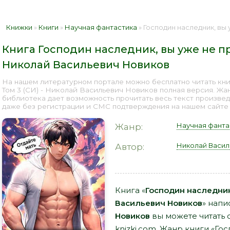
Книжки
»
Книги
»
Научная фантастика
» Господин наследник, вы уже не прием
Книга Господин наследник, вы уже не пр
Николай Васильевич Новиков
На нашем литературном портале можно бесплатно читать книг
Том 3 (СИ) - Николай Васильевич Новиков полная версия. Жа
библиотека дает возможность прочитать весь текст произве
даже без регистрации и СМС подтверждения на нашем сайте о
Научная фанта
Жанр:
Николай Васил
Автор:
Книга «
Господин наследник
Васильевич Новиков
» напи
Новиков
вы можете читать 
knizki.com. Жанр книги «Го