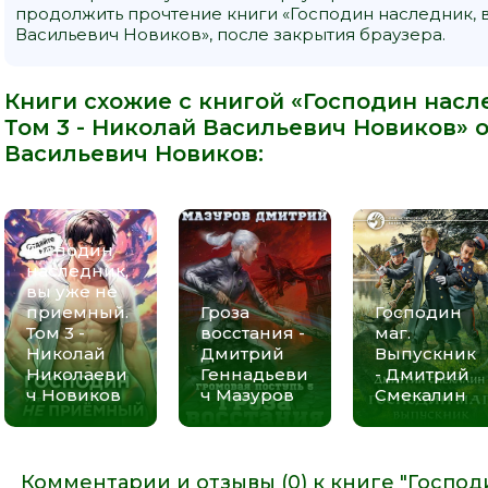
продолжить прочтение книги «Господин наследник, в
Васильевич Новиков», после закрытия браузера.
Книги схожие с книгой «Господин насл
Том 3 - Николай Васильевич Новиков» о
Васильевич Новиков
:
Господин
наследник,
вы уже не
приемный.
Гроза
Господин
Том 3 -
восстания -
маг.
Николай
Дмитрий
Выпускник
Николаеви
Геннадьеви
- Дмитрий
ч Новиков
ч Мазуров
Смекалин
Комментарии и отзывы (0) к книге "Господ