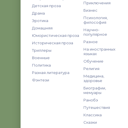
Приключения
Детская проза
Бизнес
Драма
Психология,
Эротика
философия
Домашняя
Научно-
популярное
Юмористическая проза
Разное
Историческая проза
На иностранных
Триллеры
языках
Военные
Обучение
Политика
Религия
Разная литература
Медицина,
Фэнтези
здоровье
Биографии,
мемуары
Ранобэ
Путешествия
Классика
Сказки