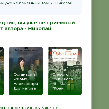
ы уже не приемный. Том 3 - Николай
едник, вы уже не приемный.
т автора -
Николай
Сказки
Останься в
Старого
живых -
Вильнюса
Александра
III - Макс
Долматова
Фрай
ин наследник, вы уже не