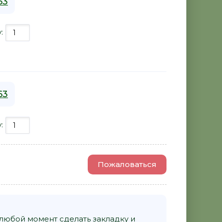
63
у:
63
у:
Пожаловаться
 любой момент сделать закладку и