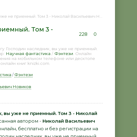
ный. Том 3 - Николай Васильевич Новиков 📕 - Книга онлайн бесплатно
иемный. Том 3 -
228
0
у Господин наследник, вы уже не приемный.
нр:
Научная фантастика
/
Фэнтези
. Онлайн
дения на мобильном телефоне или десктопе
нлайн книг knizki.com.
стика
/
Фэнтези
ьевич Новиков
, вы уже не приемный. Том 3 - Николай
санная автором -
Николай Васильевич
онлайн, бесплатно и без регистрации на
сподин наследник, вы уже не приемный.