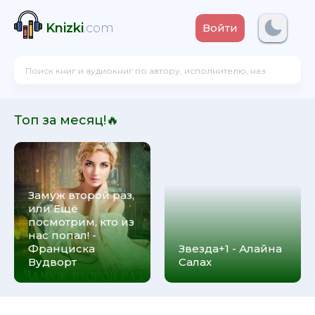
Knizki
.com
Войти
Топ за месяц!🔥
Замуж второй раз,
или Ещё
посмотрим, кто из
нас попал! -
Франциска
Звезда+1 - Алайна
Вудворт
Салах