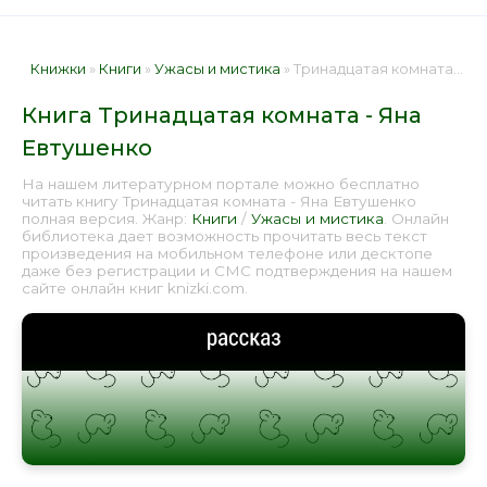
Книжки
»
Книги
»
Ужасы и мистика
» Тринадцатая комната - Яна Евтушенко 📕 - Книга онлайн бесплатно
Книга Тринадцатая комната - Яна
Евтушенко
На нашем литературном портале можно бесплатно
читать книгу Тринадцатая комната - Яна Евтушенко
полная версия. Жанр:
Книги
/
Ужасы и мистика
. Онлайн
библиотека дает возможность прочитать весь текст
произведения на мобильном телефоне или десктопе
даже без регистрации и СМС подтверждения на нашем
сайте онлайн книг knizki.com.