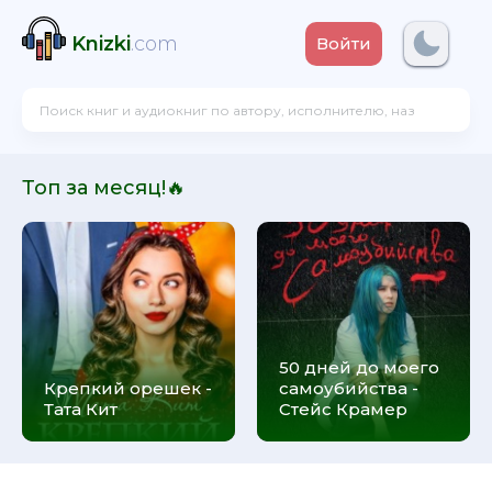
Knizki
.com
Войти
Топ за месяц!🔥
50 дней до моего
Крепкий орешек -
самоубийства -
Тата Кит
Стейс Крамер