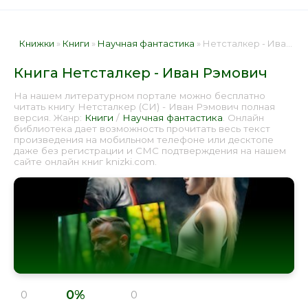
Книжки
»
Книги
»
Научная фантастика
» Нетсталкер - Иван Рэмович 📕 - Книга онлайн бесплатно
Книга Нетсталкер - Иван Рэмович
На нашем литературном портале можно бесплатно
читать книгу Нетсталкер (СИ) - Иван Рэмович полная
версия. Жанр:
Книги
/
Научная фантастика
. Онлайн
библиотека дает возможность прочитать весь текст
произведения на мобильном телефоне или десктопе
даже без регистрации и СМС подтверждения на нашем
сайте онлайн книг knizki.com.
0%
0
0