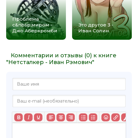
Проблема
с&nbsp;миром -
Это другое 3 -
Джо Аберкромби
Иван Солин
Комментарии и отзывы (0) к книге
"Нетсталкер - Иван Рэмович"