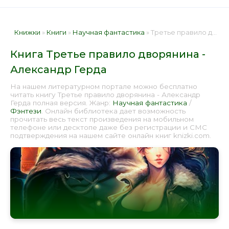
Книжки
»
Книги
»
Научная фантастика
» Третье правило дворянина - Александр Герда 📕 - Книга онлайн бесплатно
Книга Третье правило дворянина -
Александр Герда
На нашем литературном портале можно бесплатно
читать книгу Третье правило дворянина - Александр
Герда полная версия. Жанр:
Научная фантастика
/
Фэнтези
. Онлайн библиотека дает возможность
прочитать весь текст произведения на мобильном
телефоне или десктопе даже без регистрации и СМС
подтверждения на нашем сайте онлайн книг knizki.com.