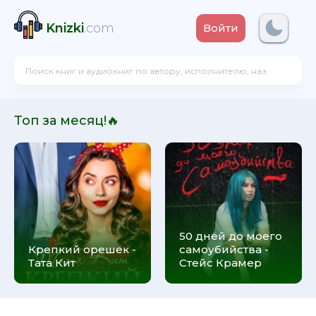
Knizki
.com
Войти
Топ за месяц!🔥
50 дней до моего
Крепкий орешек -
самоубийства -
Тата Кит
Стейс Крамер