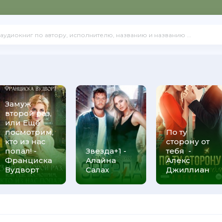
Замуж
второй раз,
или Ещё
посмотрим,
По ту
кто из нас
сторону от
попал! -
Звезда+1 -
тебя -
Франциска
Алайна
Алекс
Вудворт
Салах
Джиллиан