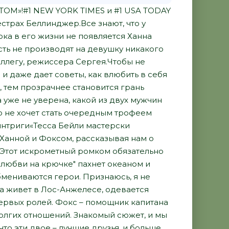
М»!#1 NEW YORK TIMES и #1 USA TODAY
трах Беллинджер.Все знают, что у
ока в его жизни не появляется Ханна
сть не производят на девушку никакого
оллегу, режиссера Сергея.Чтобы не
 и даже дает советы, как влюбить в себя
 тем прозрачнее становится грань
уже не уверена, какой из двух мужчин
то не хочет стать очередным трофеем
нтриги«Тесса Бейли мастерски
Ханной и Фоксом, рассказывая нам о
 Этот искрометный ромком обязательно
У любви на крючке" пахнет океаном и
бмениваются герои. Признаюсь, я не
на живет в Лос-Анжелесе, одевается
ервых ролей. Фокс – помощник капитана
олгих отношений. Знакомый сюжет, и мы
 что эти двое – лучшие друзья, и больше