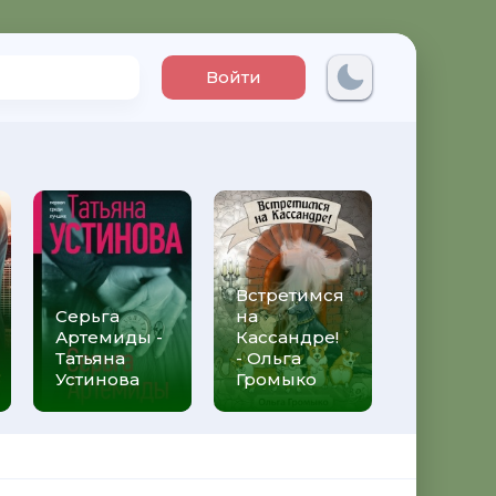
Войти
Встретимся
Три мет
Серьга
на
над неб
Артемиды -
Кассандре!
Трижды 
Татьяна
- Ольга
Федери
Устинова
Громыко
Моччиа