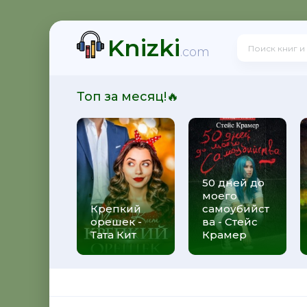
Knizki
ит
.com
Топ за месяц!🔥
50 дней до
моего
 Алекс Джиллиан
Крепкий
самоубийст
орешек -
ва - Стейс
Тата Кит
Крамер
рижды ты - Федерико Моччиа