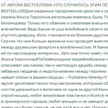
ОТ АВТОРА БЕСТСЕЛЛЕРА «ЧТО СЛУЧИЛОСЬ ЭТИМ ЛЕТО
BESTSELLERДолгожданное продолжение дилогии о сес
моряка Фокса Торонтона репутация ловеласа. Была. П
Беллинджер. Только его обаяние и смазливая внешно
впечатления. Ведь Ханна по уши влюблена в своего к
упустить девушку, Фокс становится ее близким другом
Сергея. Но чем больше времени они проводят вместе,
между дружеским флиртом и влюбленностью. И Ханна 
ей по-настоящему интересен…Зато она точно знает, ч
Фокса Торонтона.#TikTok#холодное море#любовные и
описывает как химию, так и настоящую дружбу между 
забавных неудачах и недопонимании между героями.
найдет отклик в вашем сердце». – Publishers Weekly«"
звучит десятками песен-под-настроение, которыми о
смогла удержаться и включала их одна за другой.Хан
серой мышью, любит виниловые пластинки и боится п
в приморском городке, любит женщин и не заводит д
знаем, что будет дальше, не так ли?А вот и нет. Потому