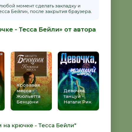
 любой момент сделать закладку и
сса Бейли», после закрытия браузера.
чке - Тесса Бейли» от автора
Кровавая
месса -
Девочка,
Жюльетта
танцуй -
Бенцони
Натали Рик
 на крючке - Тесса Бейли"