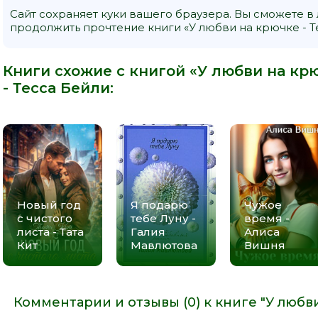
Сайт сохраняет куки вашего браузера. Вы сможете в
продолжить прочтение книги «У любви на крючке - Те
Книги схожие с книгой «У любви на крю
-
Тесса Бейли
:
Новый год
Я подарю
Чужое
с чистого
тебе Луну -
время -
листа - Тата
Галия
Алиса
Кит
Мавлютова
Вишня
Комментарии и отзывы (0) к книге "У любви