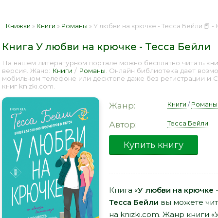
Книжки
»
Книги
»
Романы
» У любви на крючке - Тесса Бейли 📕 
Книга У любви на крючке - Тесса Бейли
На нашем литературном портале можно бесплатно читать книг
версия. Жанр:
Книги
/
Романы
. Онлайн библиотека дает возмо
мобильном телефоне или десктопе даже без регистрации и 
книг knizki.com.
Книги
/
Романы
Жанр:
Тесса Бейли
Автор:
Купить книгу
Книга «
У любви на крючке 
Тесса Бейли
вы можете чит
на knizki.com. Жанр книги «