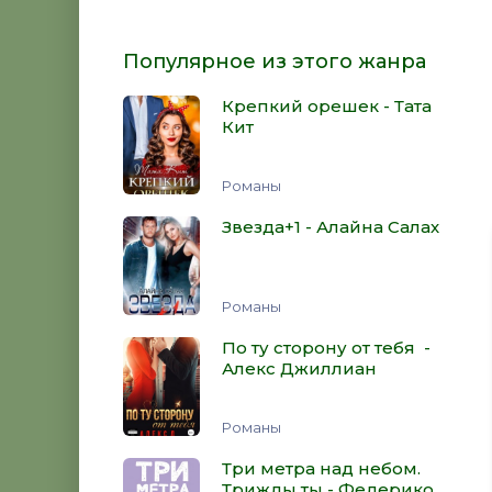
Популярное из этого жанра
Крепкий орешек - Тата
Кит
Романы
Звезда+1 - Алайна Салах
Романы
По ту сторону от тебя -
Алекс Джиллиан
Романы
Три метра над небом.
Трижды ты - Федерико