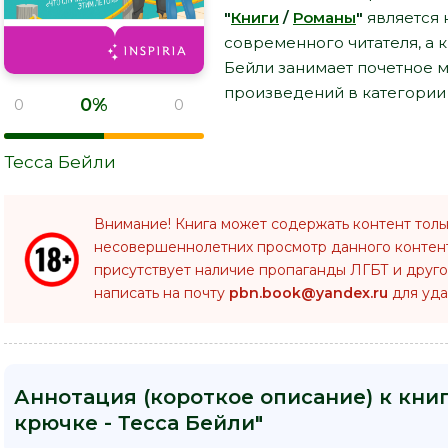
"
Книги
/
Романы
"
является 
современного читателя, а к
Бейли занимает почетное 
произведений в категории 
0%
0
0
Тесса Бейли
Внимание! Книга может содержать контент толь
несовершеннолетних просмотр данного конте
присутствует наличие пропаганды ЛГБТ и друго
написать на почту
pbn.book@yandex.ru
для уда
Аннотация (короткое описание) к книг
крючке - Тесса Бейли"