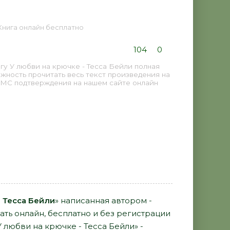
- Книга онлайн бесплатно
104
0
у У любви на крючке - Тесса Бейли полная
жность прочитать весь текст произведения на
СМС подтверждения на нашем сайте онлайн
- Тесса Бейли
» написанная автором -
ать онлайн, бесплатно и без регистрации
У любви на крючке - Тесса Бейли» -