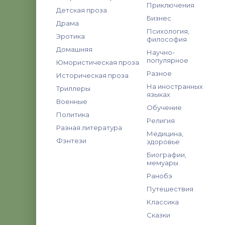
Приключения
Детская проза
Бизнес
Драма
Психология,
Эротика
философия
Домашняя
Научно-
популярное
Юмористическая проза
Разное
Историческая проза
На иностранных
Триллеры
языках
Военные
Обучение
Политика
Религия
Разная литература
Медицина,
Фэнтези
здоровье
Биографии,
мемуары
Ранобэ
Путешествия
Классика
Сказки