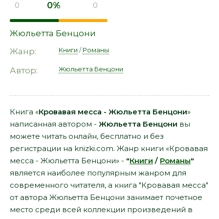
0%
0
0
Жюльетта Бенцони
Книги
/
Романы
Жанр:
Жюльетта Бенцони
Автор:
Книга «
Кровавая месса - Жюльетта Бенцони
»
написанная автором -
Жюльетта Бенцони
вы
можете читать онлайн, бесплатно и без
регистрации на knizki.com. Жанр книги «Кровавая
месса - Жюльетта Бенцони» -
"
Книги
/
Романы
"
является наиболее популярным жанром для
современного читателя, а книга "Кровавая месса"
от автора Жюльетта Бенцони занимает почетное
место среди всей коллекции произведений в