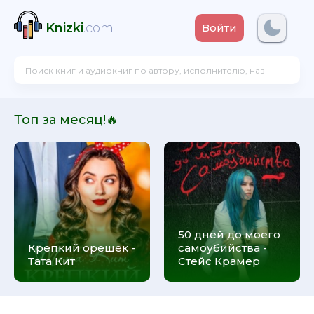
Knizki
.com
Войти
Топ за месяц!🔥
50 дней до моего
Крепкий орешек -
самоубийства -
Тата Кит
Стейс Крамер