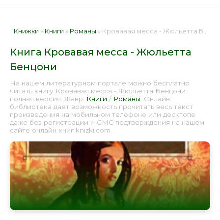
Книжки
»
Книги
»
Романы
» Кровавая месса - Жюльетта Бенцони 📕 - Книга онлайн бесплатно
Книга Кровавая месса - Жюльетта
Бенцони
На нашем литературном портале можно бесплатно
читать книгу Кровавая месса - Жюльетта Бенцони
полная версия. Жанр:
Книги
/
Романы
. Онлайн
библиотека дает возможность прочитать весь текст
произведения на мобильном телефоне или десктопе
даже без регистрации и СМС подтверждения на нашем
сайте онлайн книг knizki.com.