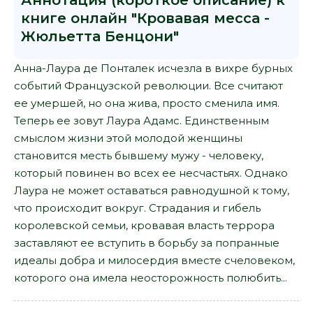
Аннотация (короткое описание) к
книге онлайн "Кровавая месса -
Жюльетта Бенцони"
Анна-Лаура де Понталек исчезла в вихре бурных
событий Французской революции. Все считают
ее умершей, но она жива, просто сменила имя.
Теперь ее зовут Лаура Адамс. Единственным
смыслом жизни этой молодой женщины
становится месть бывшему мужу - человеку,
который повинен во всех ее несчастьях. Однако
Лаура не может оставаться равнодушной к тому,
что происходит вокруг. Страдания и гибель
королевской семьи, кровавая власть террора
заставляют ее вступить в борьбу за попранные
идеалы добра и милосердия вместе счеловеком,
которого она имела неосторожность полюбить...