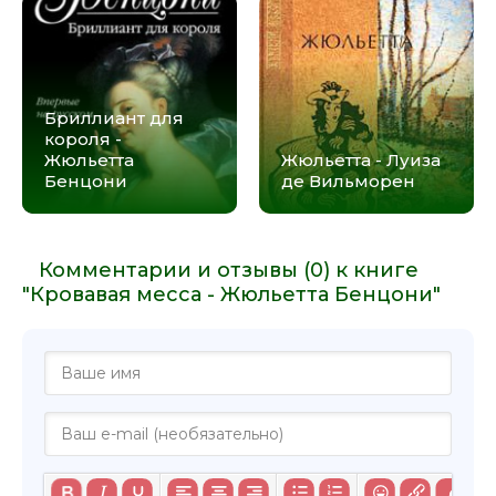
Бриллиант для
короля -
Жюльетта
Жюльетта - Луиза
Бенцони
де Вильморен
Комментарии и отзывы (0) к книге
"Кровавая месса - Жюльетта Бенцони"