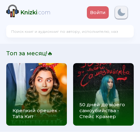
Knizki
.com
Войти
Топ за месяц!🔥
50 дней до моего
Крепкий орешек -
самоубийства -
Тата Кит
Стейс Крамер