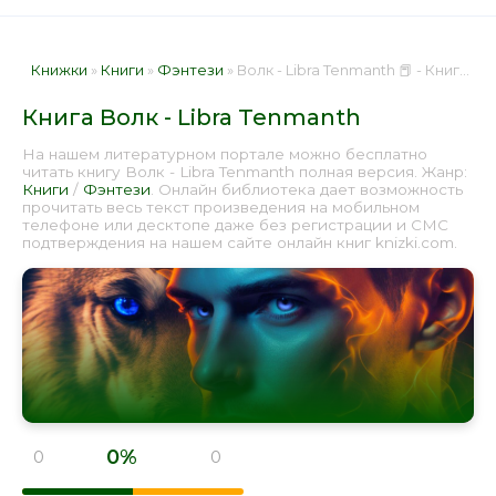
Книжки
»
Книги
»
Фэнтези
» Волк - Libra Tenmanth 📕 - Книга онлайн бесплатно
Книга Волк - Libra Tenmanth
На нашем литературном портале можно бесплатно
читать книгу Волк - Libra Tenmanth полная версия. Жанр:
Книги
/
Фэнтези
. Онлайн библиотека дает возможность
прочитать весь текст произведения на мобильном
телефоне или десктопе даже без регистрации и СМС
подтверждения на нашем сайте онлайн книг knizki.com.
0%
0
0