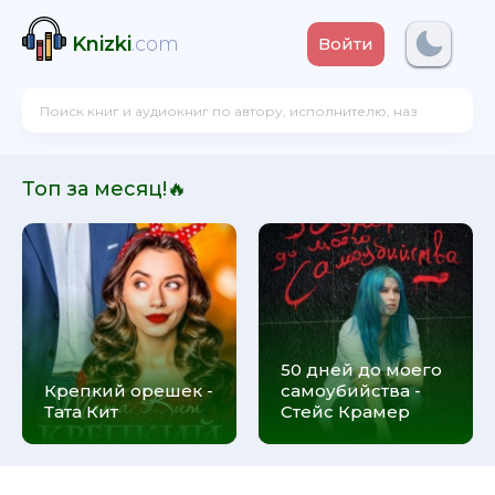
Knizki
.com
Войти
Топ за месяц!🔥
50 дней до моего
Крепкий орешек -
самоубийства -
Тата Кит
Стейс Крамер