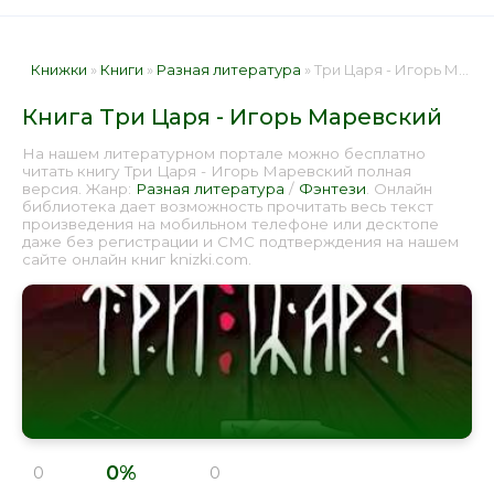
Книжки
»
Книги
»
Разная литература
» Три Царя - Игорь Маревский 📕 - Книга онлайн бесплатно
Книга Три Царя - Игорь Маревский
На нашем литературном портале можно бесплатно
читать книгу Три Царя - Игорь Маревский полная
версия. Жанр:
Разная литература
/
Фэнтези
. Онлайн
библиотека дает возможность прочитать весь текст
произведения на мобильном телефоне или десктопе
даже без регистрации и СМС подтверждения на нашем
сайте онлайн книг knizki.com.
0%
0
0