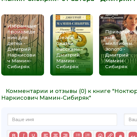
Избранные
произведе
Серая
Приваловс
ния для
Шейка.
кие
детей -
Сказки.
миллионы.
Дмитрий
Рассказы -
Золото -
Наркисови
Дмитрий
Дмитрий
ч Мамин-
Мамин-
Мамин-
Сибиряк
Сибиряк
Сибиряк
Комментарии и отзывы (0) к книге "Ноктю
Наркисович Мамин-Сибиряк"