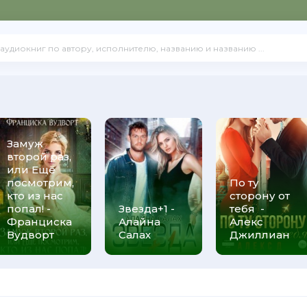
Замуж
второй раз,
или Ещё
посмотрим,
По ту
кто из нас
сторону от
попал! -
Звезда+1 -
тебя -
Франциска
Алайна
Алекс
Вудворт
Салах
Джиллиан