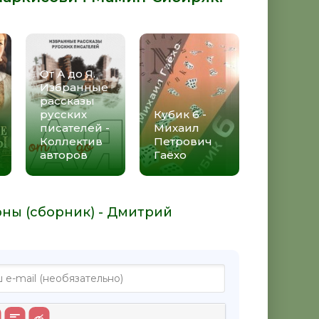
От А до Я.
Избранные
рассказы
русских
Кубик 6 -
писателей -
Михаил
Коллектив
Петрович
авторов
Гаёхо
рны (сборник) - Дмитрий