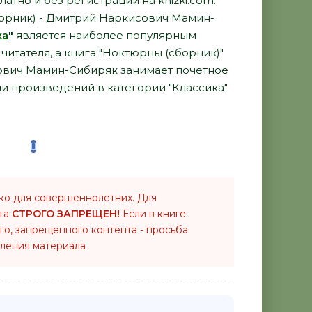
латно и без регистрации на knizki.com.
орник) - Дмитрий Наркисович Мамин-
ка
"
является наиболее популярным
итателя, а книга "Ноктюрны (сборник)"
ович Мамин-Сибиряк занимает почетное
и произведений в категории "Классика".
ко для совершеннолетних. Для
нта
СТРОГО ЗАПРЕЩЕН!
Если в книге
го, запрещенного контента - просьба
ления материала