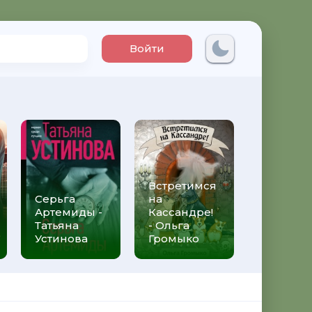
Войти
Встретимся
Три мет
Серьга
на
над неб
Артемиды -
Кассандре!
Трижды 
Татьяна
- Ольга
Федери
Устинова
Громыко
Моччиа