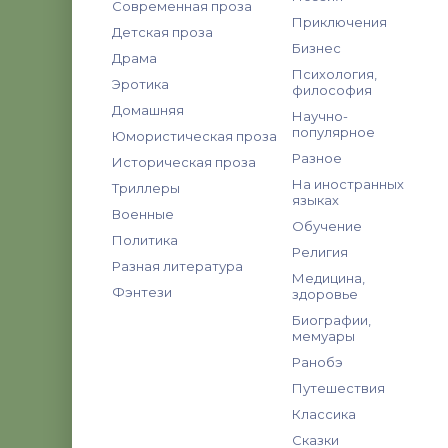
Современная проза
Приключения
Детская проза
Бизнес
Драма
Психология,
Эротика
философия
Домашняя
Научно-
популярное
Юмористическая проза
Разное
Историческая проза
На иностранных
Триллеры
языках
Военные
Обучение
Политика
Религия
Разная литература
Медицина,
Фэнтези
здоровье
Биографии,
мемуары
Ранобэ
Путешествия
Классика
Сказки