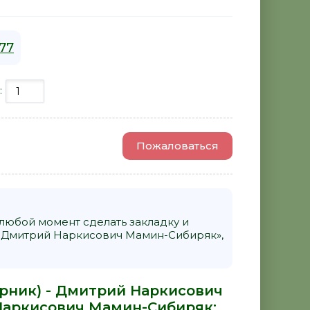
77
:
Пожаловаться
 любой момент сделать закладку и
- Дмитрий Наркисович Мамин-Сибиряк»,
орник) - Дмитрий Наркисович
Наркисович Мамин-Сибиряк
: