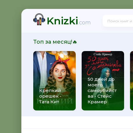
Knizki
 Олегович Фирсов
.com
Топ за месяц!🔥
сказов) - Александр Олегович Фирсов
50 дней до
моего
ксандр Олегович Фирсов
Крепкий
самоубийст
орешек -
ва - Стейс
Тата Кит
Крамер
орник рассказов - Александр Олегович Фирсов