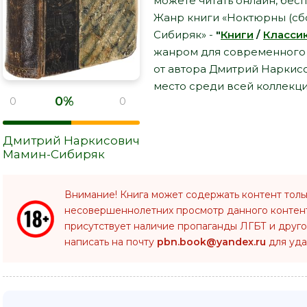
можете читать онлайн, бесп
Жанр книги «Ноктюрны (сб
Сибиряк» -
"
Книги
/
Класси
жанром для современного ч
от автора Дмитрий Наркис
место среди всей коллекци
0%
0
0
Дмитрий Наркисович
Мамин-Сибиряк
Внимание! Книга может содержать контент толь
несовершеннолетних просмотр данного конте
присутствует наличие пропаганды ЛГБТ и друго
написать на почту
pbn.book@yandex.ru
для уда