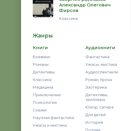
Александр Олегович
Фирсов
Классика
Жанры
Книги
Аудиокниги
Боевики
Фантастика
Романы
Ужасы, мистика
Детективы
Аудиоспектакли
Классика
Роман, проза
Медицина
Эзотерика
Приключение
Детективы,
триллеры
Психология
Юмор, сатира
Сказки
Для детей
Научная фантастика
История
Ужасы и мистика
Поэзия