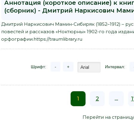
Аннотация (короткое описание) к кни
(сборник) - Дмитрий Наркисович Мам
Дмитрий Наркисович Мамин-Сибиряк (1852–1912) – ру
повестей и рассказов «Ноктюрны» 1902-го года издан
орфографии.https://traumlibrary.ru
Шрифт:
-
+
Интервал:
1
2
...
1
Перейти на страницу