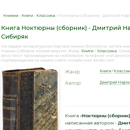
Книжки
»
Книги
»
Классика
» Ноктюрны (сборник) - Дмитрий Нарки
Книга Ноктюрны (сборник) - Дмитрий Н
Сибиряк
На нашем литературном портале можно бесплатно читать кн
Мамин-Сибиряк полная версия. Жанр:
Книги
/
Классика
. Онл
весь текст произведения на мобильном телефоне или дескто
подтверждения на нашем сайте онлайн книг knizki.com.
Книги
/
Класси
Жанр:
Дмитрий Нарк
Автор:
Книга «
Ноктюрны (сборник
написанная автором -
Дмит