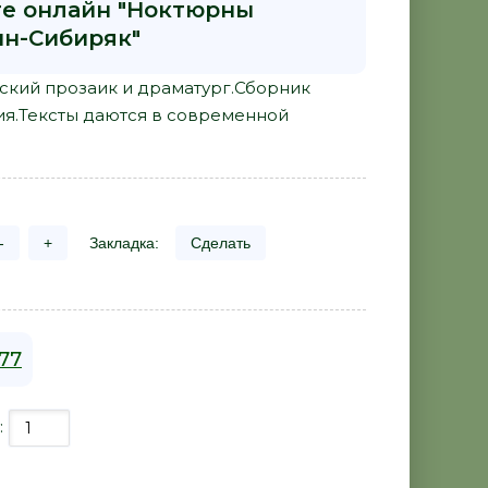
ге онлайн "Ноктюрны
ин-Сибиряк"
сский прозаик и драматург.Сборник
ия.Тексты даются в современной
-
+
Закладка:
Сделать
77
: