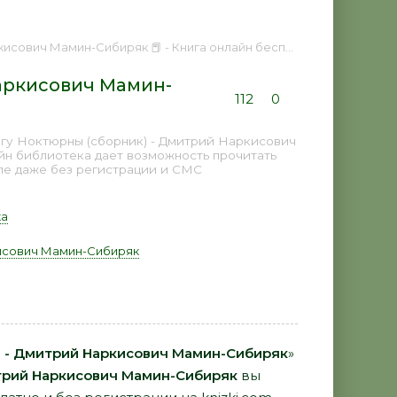
сович Мамин-Сибиряк 📕 - Книга онлайн бесплатно
аркисович Мамин-
112
0
игу Ноктюрны (сборник) - Дмитрий Наркисович
айн библиотека дает возможность прочитать
пе даже без регистрации и СМС
ка
исович Мамин-Сибиряк
) - Дмитрий Наркисович Мамин-Сибиряк
»
рий Наркисович Мамин-Сибиряк
вы