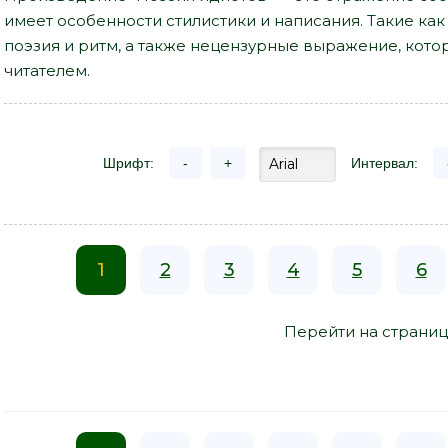
имеет особенности стилистики и написания. Такие ка
поэзия и ритм, а также нецензурные выражение, котор
читателем.
Шрифт:
-
+
Интервал:
1
2
3
4
5
6
Перейти на страниц