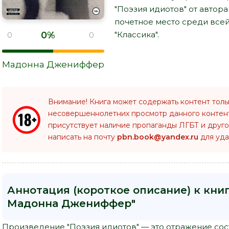
"Поэзия идиотов" от авто
почетное место среди все
0%
"Классика".
0
0
Мадонна Джениффер
Внимание! Книга может содержать контент толь
несовершеннолетних просмотр данного конте
присутствует наличие пропаганды ЛГБТ и друго
написать на почту
pbn.book@yandex.ru
для уда
Аннотация (короткое описание) к книг
Мадонна Джениффер"
Произведение "Поэзия идиотов" — это отражение сос