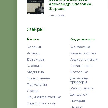
Александр Олегович
Фирсов
Классика
Жанры
Книги
Аудиокниги
Боевики
Фантастика
Романы
Ужасы, мистика
Детективы
Аудиоспектакли
Классика
Роман, проза
Медицина
Эзотерика
Приключение
Детективы,
триллеры
Психология
Юмор, сатира
Сказки
Для детей
Научная фантастика
История
Ужасы и мистика
Поэзия