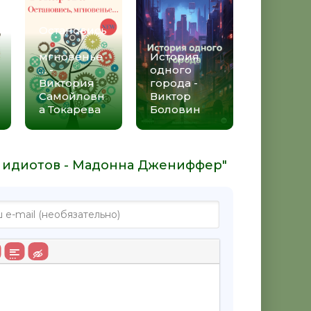
Остановись
,
мгновенье
История
… -
одного
Виктория
города -
Самойловн
Виктор
а Токарева
Боловин
я идиотов - Мадонна Джениффер"