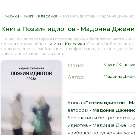
Книжки
»
Книги
»
Классика
» Поэзия идиотов - Мадонна Дженифф
Книга Поэзия идиотов - Мадонна Джен
На нашем литературном портале можно бесплатно читать кн
полная версия. Жанр:
Книги
/
Классика
. Онлайн библиотека д
произведения на мобильном телефоне или десктопе даже бе
сайте онлайн книг knizki.com.
Книги
/
Класси
Жанр:
Мадонна Дже
Автор:
Книга «
Поэзия идиотов - 
автором -
Мадонна Джени
бесплатно и без регистраци
идиотов - Мадонна Джени
наиболее популярным жанр