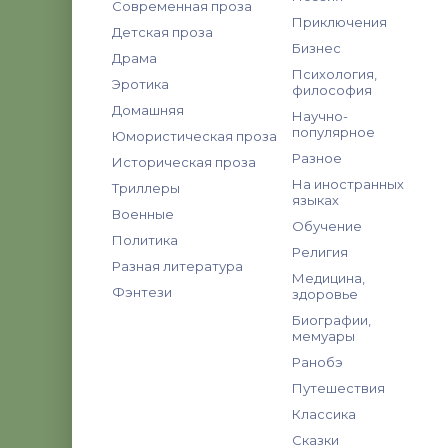
Современная проза
Приключения
Детская проза
Бизнес
Драма
Психология,
Эротика
философия
Домашняя
Научно-
популярное
Юмористическая проза
Разное
Историческая проза
На иностранных
Триллеры
языках
Военные
Обучение
Политика
Религия
Разная литература
Медицина,
Фэнтези
здоровье
Биографии,
мемуары
Ранобэ
Путешествия
Классика
Сказки