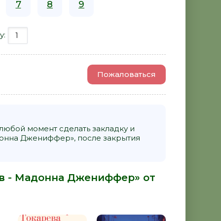
7
8
9
у:
Пожаловаться
 любой момент сделать закладку и
донна Джениффер», после закрытия
ов - Мадонна Джениффер» от