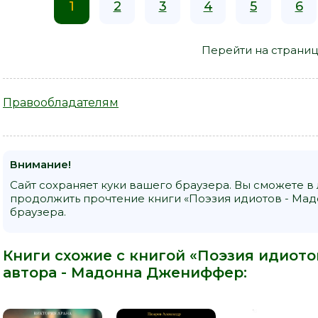
1
2
3
4
5
6
Перейти на страниц
Правообладателям
Внимание!
Сайт сохраняет куки вашего браузера. Вы сможете в
продолжить прочтение книги «Поэзия идиотов - Ма
браузера.
Книги схожие с книгой «Поэзия идиот
автора -
Мадонна Джениффер
: