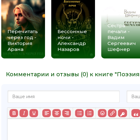
Сестра
Перечитать
Бессонные
печали -
через год -
ночи -
Вадим
Виктория
Александр
Сергеевич
Арана
Назаров
Шефнер
Комментарии и отзывы (0) к книге "Поэзи