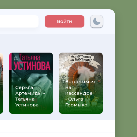
Войти
Встретимся
Три мет
Серьга
на
над неб
Артемиды -
Кассандре!
Трижды 
Татьяна
- Ольга
Федери
Устинова
Громыко
Моччиа