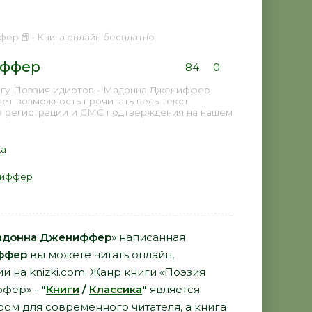
ер 📕 - Книга онлайн бесплатно
иффер
84
0
игу Поэзия идиотов - Мадонна Джениффер
ает возможность прочитать весь текст
з регистрации и СМС подтверждения на нашем
ка
ниффер
Мадонна Джениффер
» написанная
ффер
вы можете читать онлайн,
и на knizki.com. Жанр книги «Поэзия
ффер» -
"
Книги
/
Классика
"
является
ом для современного читателя, а книга