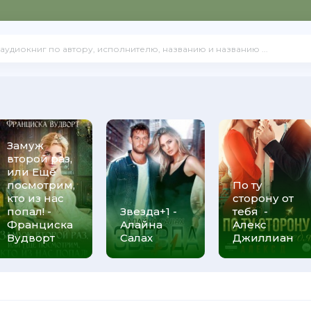
Замуж
второй раз,
или Ещё
посмотрим,
По ту
кто из нас
сторону от
попал! -
Звезда+1 -
тебя -
Франциска
Алайна
Алекс
Вудворт
Салах
Джиллиан