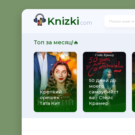
Knizki
 Олегович Фирсов
.com
Топ за месяц!🔥
сказов) - Александр Олегович Фирсов
50 дней до
моего
ксандр Олегович Фирсов
Крепкий
самоубийст
орешек -
ва - Стейс
Тата Кит
Крамер
орник рассказов - Александр Олегович Фирсов