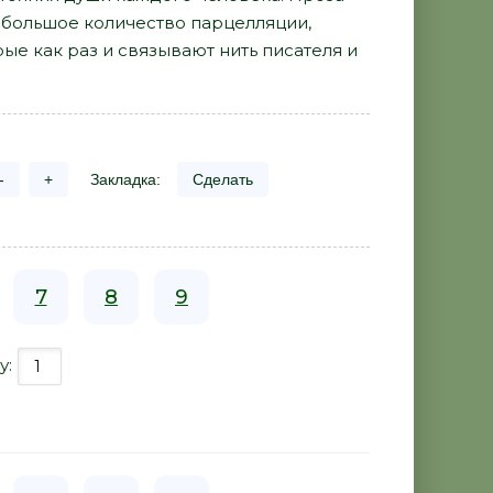
к большое количество парцелляции,
ые как раз и связывают нить писателя и
-
+
Закладка:
Сделать
7
8
9
у: