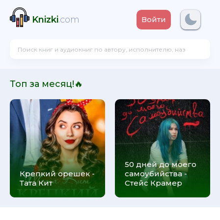
Knizki
.com
Войти
Топ за месяц!🔥
50 дней до моего
Крепкий орешек -
самоубийства -
Тата Кит
Стейс Крамер