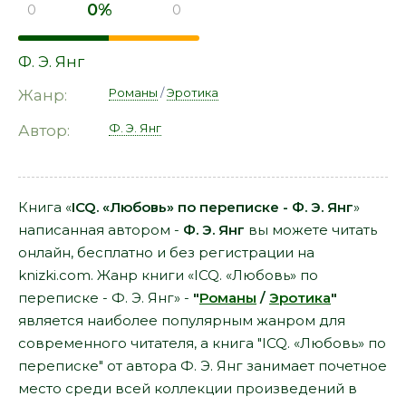
0%
0
0
Ф. Э. Янг
Романы
/
Эротика
Жанр:
Ф. Э. Янг
Автор:
Книга «
ICQ. «Любовь» по переписке - Ф. Э. Янг
»
написанная автором -
Ф. Э. Янг
вы можете читать
онлайн, бесплатно и без регистрации на
knizki.com. Жанр книги «ICQ. «Любовь» по
переписке - Ф. Э. Янг» -
"
Романы
/
Эротика
"
является наиболее популярным жанром для
современного читателя, а книга "ICQ. «Любовь» по
переписке" от автора Ф. Э. Янг занимает почетное
место среди всей коллекции произведений в