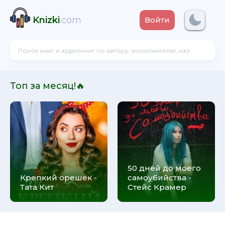
Knizki
.com
Войти
Топ за месяц!🔥
50 дней до моего
Крепкий орешек -
самоубийства -
Тата Кит
Стейс Крамер