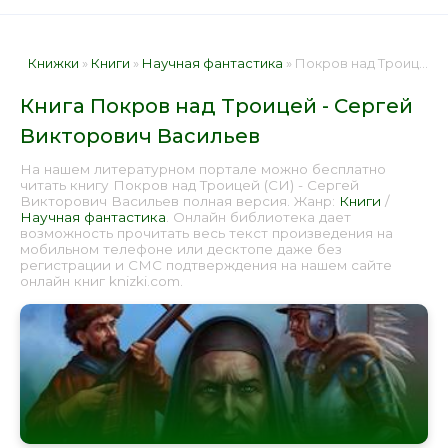
Книжки
»
Книги
»
Научная фантастика
» Покров над Троицей - Сергей Викторович Васильев 📕 - Книга онлайн бесплатно
Книга Покров над Троицей - Сергей
Викторович Васильев
На нашем литературном портале можно бесплатно
читать книгу Покров над Троицей (СИ) - Сергей
Викторович Васильев полная версия. Жанр:
Книги
/
Научная фантастика
. Онлайн библиотека дает
возможность прочитать весь текст произведения на
мобильном телефоне или десктопе даже без
регистрации и СМС подтверждения на нашем сайте
онлайн книг knizki.com.