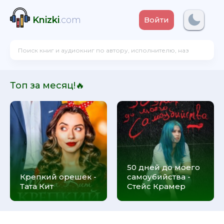
Knizki
.com
Войти
Топ за месяц!🔥
50 дней до моего
Крепкий орешек -
самоубийства -
Тата Кит
Стейс Крамер