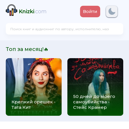
Knizki
.com
Войти
Топ за месяц!🔥
50 дней до моего
Крепкий орешек -
самоубийства -
Тата Кит
Стейс Крамер