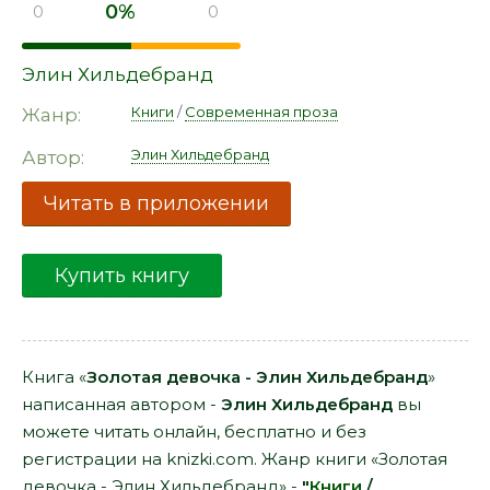
0%
0
0
Элин Хильдебранд
Книги
/
Современная проза
Жанр:
Элин Хильдебранд
Автор:
Читать в приложении
Купить книгу
Книга «
Золотая девочка - Элин Хильдебранд
»
написанная автором -
Элин Хильдебранд
вы
можете читать онлайн, бесплатно и без
регистрации на knizki.com. Жанр книги «Золотая
девочка - Элин Хильдебранд» -
"
Книги
/