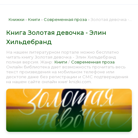
Книжки
»
Книги
»
Современная проза
» Золотая девочка - Элин Хильдебранд 📕 - Книга онлайн бесплатно
Книга Золотая девочка - Элин
Хильдебранд
На нашем литературном портале можно бесплатно
читать книгу Золотая девочка - Элин Хильдебранд
полная версия. Жанр:
Книги
/
Современная проза
.
Онлайн библиотека дает возможность прочитать весь
текст произведения на мобильном телефоне или
десктопе даже без регистрации и СМС подтверждения
на нашем сайте онлайн книг knizki.com.