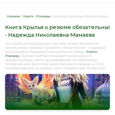
Книжки
»
Книги
»
Романы
» Крылья к резюме обязательны! - Надежда Николаевна Мамаева 📕 - Книга онлайн бесплатно
Книга Крылья к резюме обязательны!
- Надежда Николаевна Мамаева
На нашем литературном портале можно бесплатно
читать книгу Крылья к резюме обязательны! - Надежда
Николаевна Мамаева полная версия. Жанр:
Книги
/
Романы
. Онлайн библиотека дает возможность
прочитать весь текст произведения на мобильном
телефоне или десктопе даже без регистрации и СМС
подтверждения на нашем сайте онлайн книг knizki.com.