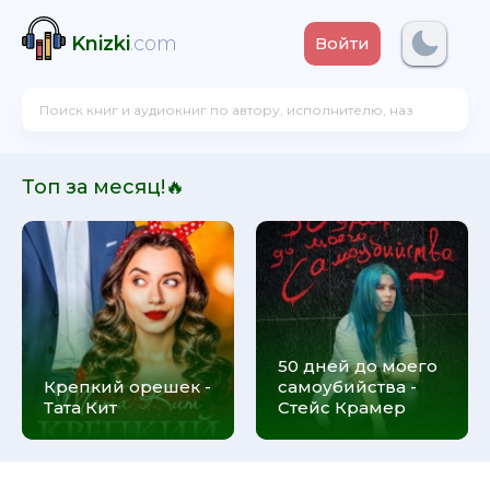
Knizki
.com
Войти
Топ за месяц!🔥
50 дней до моего
Крепкий орешек -
самоубийства -
Тата Кит
Стейс Крамер