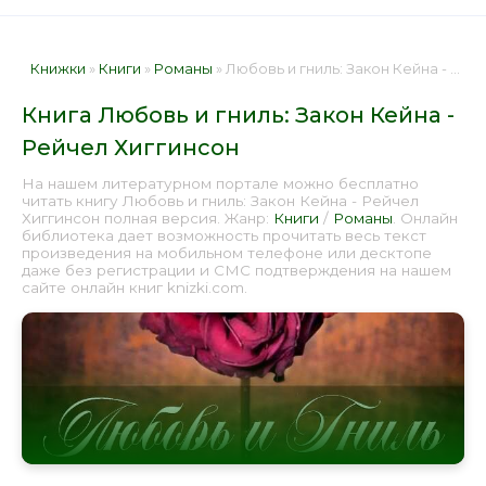
Книжки
»
Книги
»
Романы
» Любовь и гниль: Закон Кейна - Рейчел Хиггинсон 📕 - Книга онлайн бесплатно
Книга Любовь и гниль: Закон Кейна -
Рейчел Хиггинсон
На нашем литературном портале можно бесплатно
читать книгу Любовь и гниль: Закон Кейна - Рейчел
Хиггинсон полная версия. Жанр:
Книги
/
Романы
. Онлайн
библиотека дает возможность прочитать весь текст
произведения на мобильном телефоне или десктопе
даже без регистрации и СМС подтверждения на нашем
сайте онлайн книг knizki.com.