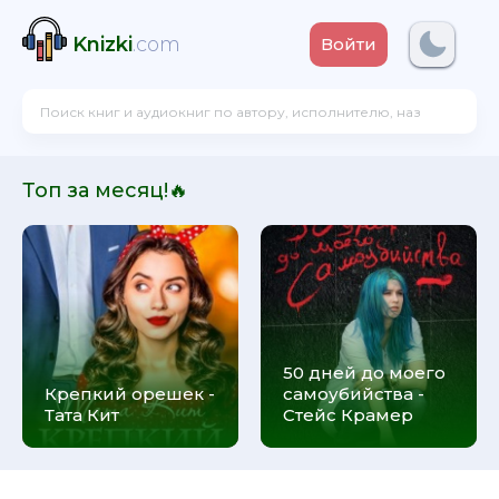
Knizki
.com
Войти
Топ за месяц!🔥
50 дней до моего
Крепкий орешек -
самоубийства -
Тата Кит
Стейс Крамер