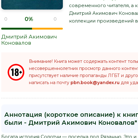
современного читателя, а к
Дмитрий Акимович Коновал
0%
0
0
коллекции произведений в 
Дмитрий Акимович
Коновалов
Внимание! Книга может содержать контент толь
несовершеннолетних просмотр данного конте
присутствует наличие пропаганды ЛГБТ и друго
написать на почту
pbn.book@yandex.ru
для уда
Аннотация (короткое описание) к кни
были - Дмитрий Акимович Коновалов"
Богата история Солотчи — поселка под Рязанью. Это 