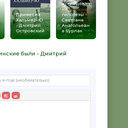
исследован
ия,
Привет из
гипотезы -
Хальмер-Ю
Светлана
- Дмитрий
Анатольевн
Островский
а Бурлак
чинские были - Дмитрий