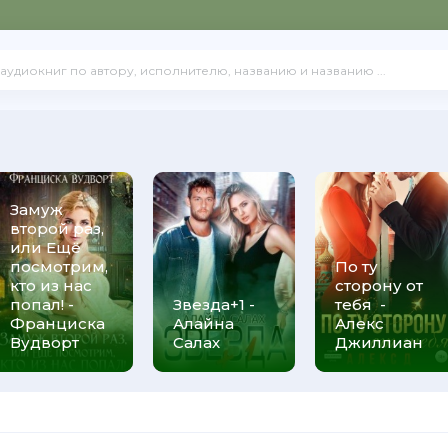
Замуж
второй раз,
или Ещё
посмотрим,
По ту
кто из нас
сторону от
попал! -
Звезда+1 -
тебя -
Франциска
Алайна
Алекс
Вудворт
Салах
Джиллиан