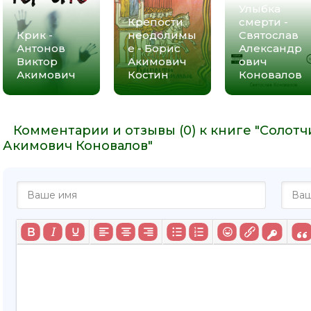
Улыбка
Крепости
смерти -
Крик -
неодолимы
Святослав
Антонов
е - Борис
Александр
Виктор
Акимович
ович
Акимович
Костин
Коновалов
Комментарии и отзывы (0) к книге "Солот
Акимович Коновалов"