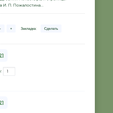
а И. П. Пожалостина…
-
+
Закладка:
Сделать
21
у:
21