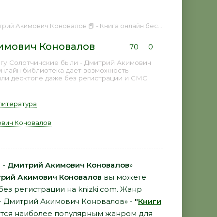
й Акимович Коновалов 📕 - Книга онлайн бесплатно
имович Коновалов
70
0
игу Солотчинские были - Дмитрий Акимович
Онлайн библиотека дает возможность
или десктопе даже без регистрации и СМС
литература
ович Коновалов
 - Дмитрий Акимович Коновалов
»
рий Акимович Коновалов
вы можете
 без регистрации на knizki.com. Жанр
 - Дмитрий Акимович Коновалов» -
"
Книги
тся наиболее популярным жанром для