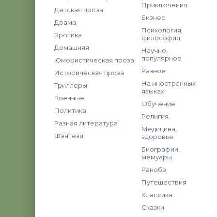
Приключения
Детская проза
Бизнес
Драма
Психология,
Эротика
философия
Домашняя
Научно-
популярное
Юмористическая проза
Разное
Историческая проза
На иностранных
Триллеры
языках
Военные
Обучение
Политика
Религия
Разная литература
Медицина,
Фэнтези
здоровье
Биографии,
мемуары
Ранобэ
Путешествия
Классика
Сказки