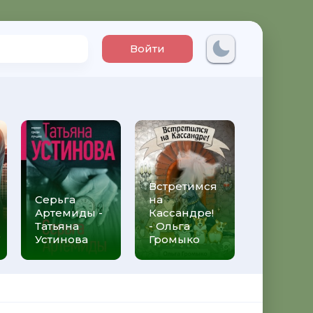
Войти
Встретимся
Три мет
Серьга
на
над неб
Артемиды -
Кассандре!
Трижды 
Татьяна
- Ольга
Федери
Устинова
Громыко
Моччиа