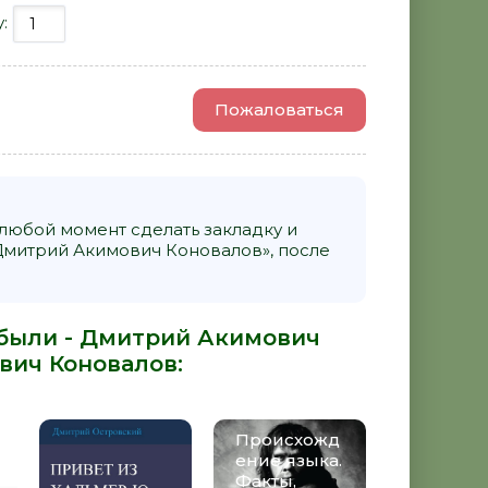
у:
Пожаловаться
 любой момент сделать закладку и
Дмитрий Акимович Коновалов», после
 были - Дмитрий Акимович
вич Коновалов
:
Происхожд
ение языка.
Факты,