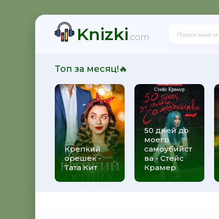
Knizki
 - Юрий Александрович Широков
.com
Топ за месяц!🔥
итальевич Осадчук
50 дней до
моего
свой долг - Яков Аркадьевич Гордин
Крепкий
самоубийст
орешек -
ва - Стейс
Тата Кит
Крамер
 Андрей Боярский