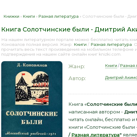
Книжки
»
Книги
»
Разная литература
» Солотчинские были - Дмитри
Книга Солотчинские были - Дмитрий Ак
На нашем литературном портале можно бесплатно читать кн
Коновалов полная версия. Жанр:
Книги
/
Разная литература
. 
прочитать весь текст произведения на мобильном телефоне 
подтверждения на нашем сайте онлайн книг knizki.com.
Книги
/
Разная 
Жанр:
Дмитрий Аким
Автор:
Книга «
Солотчинские были
написанная автором -
Дмит
читать онлайн, бесплатно и
книги «Солотчинские были
/
Разная литература
"
являе