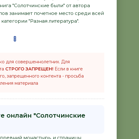
нига "Солотчинские были" от автора
ов занимает почетное место среди всей
категории "Разная литература".
ко для совершеннолетних. Для
нта
СТРОГО ЗАПРЕЩЕН!
Если в книге
го, запрещенного контента - просьба
ления материала
ге онлайн "Солотчинские
и древний монастырь, и страницы