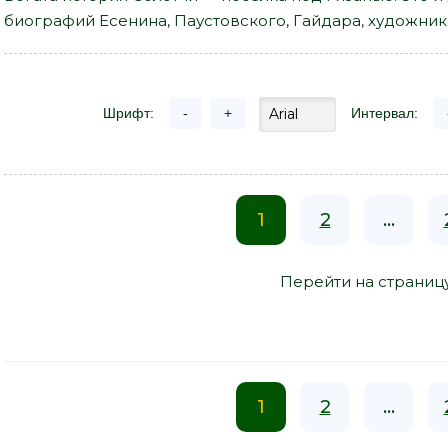
биографий Есенина, Паустовского, Гайдара, художник
Шрифт:
-
+
Интервал:
1
2
...
Перейти на страниц
1
2
...