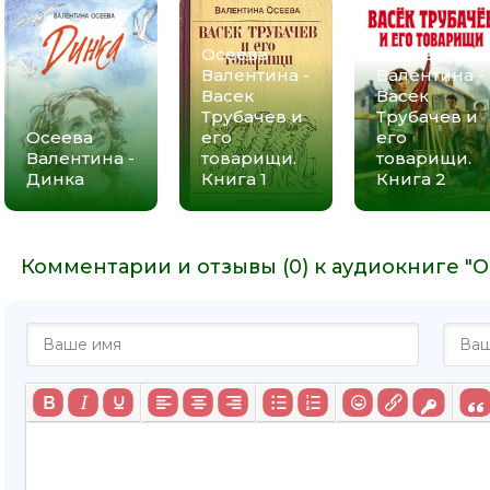
Осеева
Осеева
Валентина -
Валентина -
Васек
Васек
Трубачев и
Трубачев и
Осеева
его
его
Валентина -
товарищи.
товарищи.
Динка
Книга 1
Книга 2
Комментарии и отзывы (0) к аудиокниге "О