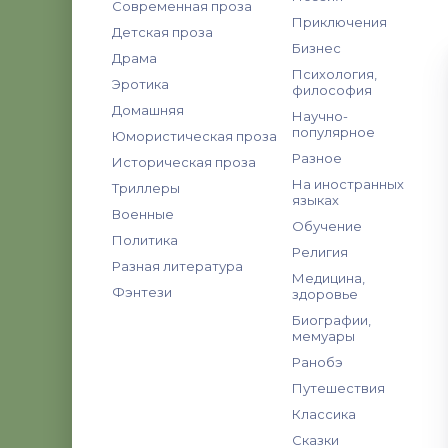
Современная проза
Приключения
Детская проза
Бизнес
Драма
Психология,
Эротика
философия
Домашняя
Научно-
популярное
Юмористическая проза
Разное
Историческая проза
На иностранных
Триллеры
языках
Военные
Обучение
Политика
Религия
Разная литература
Медицина,
Фэнтези
здоровье
Биографии,
мемуары
Ранобэ
Путешествия
Классика
Сказки