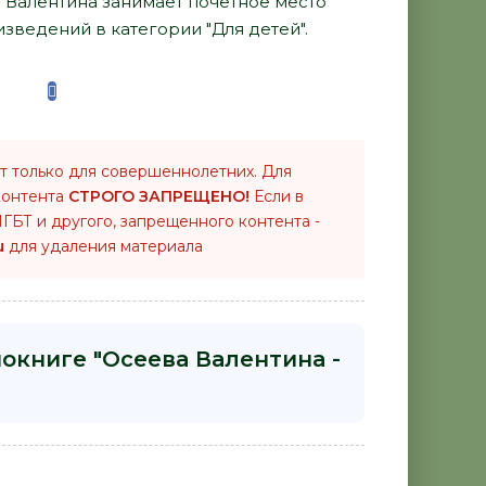
а Валентина занимает почетное место
зведений в категории "Для детей".
т только для совершеннолетних. Для
контента
СТРОГО ЗАПРЕЩЕНО!
Если в
ГБТ и другого, запрещенного контента -
u
для удаления материала
иокниге "Осеева Валентина -