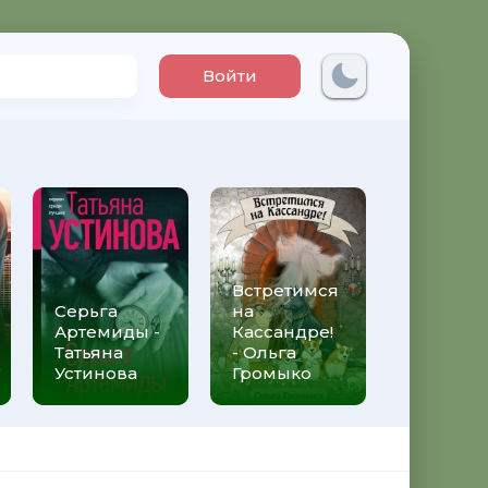
Войти
Встретимся
Три мет
Серьга
на
над неб
Артемиды -
Кассандре!
Трижды 
Татьяна
- Ольга
Федери
Устинова
Громыко
Моччиа