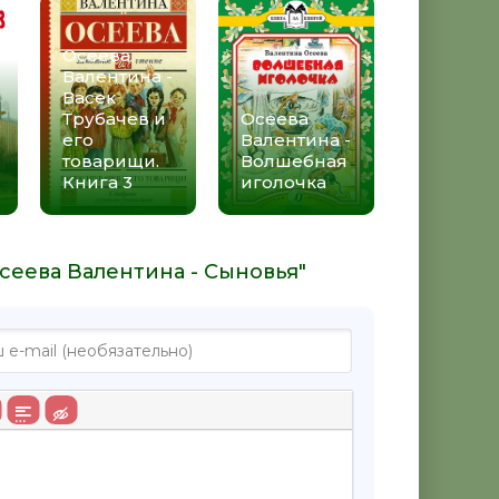
Осеева
Валентина -
Васек
Трубачев и
Осеева
его
Валентина -
товарищи.
Волшебная
Книга 3
иголочка
сеева Валентина - Сыновья"