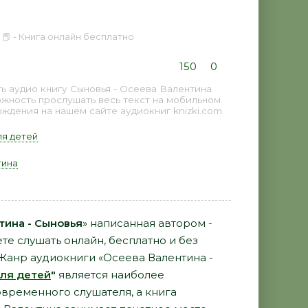
📕 - Книга онлайн бесплатно
я
150
0
 аудио книгу Сыновья - Осеева Валентина.
ожность прослушать весь текст на мобильном
дения на нашем сайте аудиокниг knizki.com.
ля детей
тина
тина - Сыновья
» написанная автором -
е слушать онлайн, бесплатно и без
 Жанр аудиокниги «Осеева Валентина -
ля детей
"
является наиболее
временного слушателя, а книга