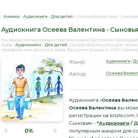
Книжки
»
Аудиокниги
»
Для детей
» Осеева Валентина - Сыновья 
Аудиокнига Осеева Валентина - Сыновь
На нашем литературном портале можно бесплатно прослушать
Жанр:
Аудиокниги
/
Для детей
. Онлайн библиотека дает возм
телефоне или десктопе даже без регистрации и СМС подтверж
Аудиокниги
/
Д
Жанр:
Осеева Вален
Автор:
Аудиокнига «
Осеева Вален
Осеева Валентина
вы может
регистрации на knizki.com.
Сыновья» -
"
Аудиокниги
/
Д
0%
популярным жанром для со
0
0