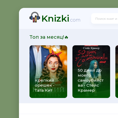
Knizki
тта - Харка - сын вождя
.com
Топ за месяц!🔥
кот, или История про кота, который научил чайку лет
50 дней до
моего
ь Катерино
Крепкий
самоубийст
орешек -
ва - Стейс
Тата Кит
Крамер
ает Репина Светлана