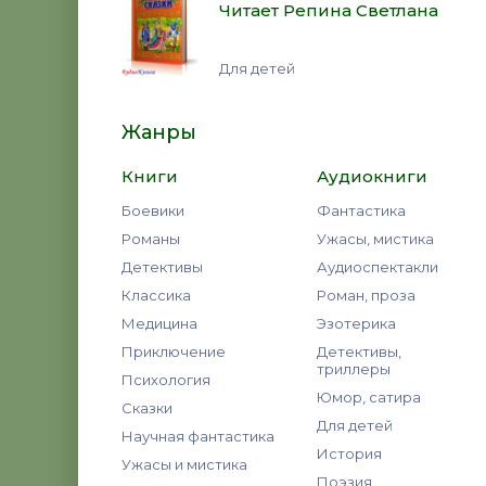
Читает Репина Светлана
Для детей
Жанры
Книги
Аудиокниги
Боевики
Фантастика
Романы
Ужасы, мистика
Детективы
Аудиоспектакли
Классика
Роман, проза
Медицина
Эзотерика
Приключение
Детективы,
триллеры
Психология
Юмор, сатира
Сказки
Для детей
Научная фантастика
История
Ужасы и мистика
Поэзия