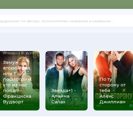
ать
Замуж
второй раз,
или Ещё
посмотрим,
По ту
кто из нас
сторону от
попал! -
Звезда+1 -
тебя -
Франциска
Алайна
Алекс
Вудворт
Салах
Джиллиан