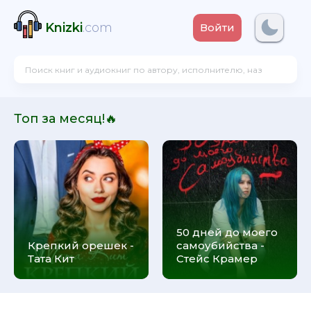
Knizki
.com
Войти
Топ за месяц!🔥
50 дней до моего
Крепкий орешек -
самоубийства -
Тата Кит
Стейс Крамер