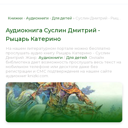
Книжки
»
Аудиокниги
»
Для детей
» Суслин Дмитрий - Рыцарь Катерино 📕 - Книга онлайн бесплатно
Аудиокнига Суслин Дмитрий -
Рыцарь Катерино
На нашем литературном портале можно бесплатно
прослушать аудио книгу Рыцарь Катерино - Суслин
Дмитрий. Жанр:
Аудиокниги
/
Для детей
. Онлайн
библиотека дает возможность прослушать весь текст на
мобильном телефоне или десктопе даже без
регистрации и СМС подтверждения на нашем сайте
аудиокниг knizki.com.