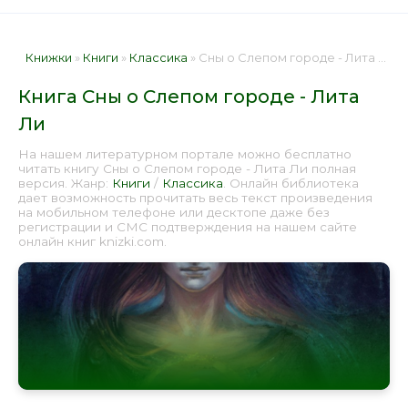
Книжки
»
Книги
»
Классика
» Сны о Слепом городе - Лита Ли 📕 - Книга онлайн бесплатно
Книга Сны о Слепом городе - Лита
Ли
На нашем литературном портале можно бесплатно
читать книгу Сны о Слепом городе - Лита Ли полная
версия. Жанр:
Книги
/
Классика
. Онлайн библиотека
дает возможность прочитать весь текст произведения
на мобильном телефоне или десктопе даже без
регистрации и СМС подтверждения на нашем сайте
онлайн книг knizki.com.