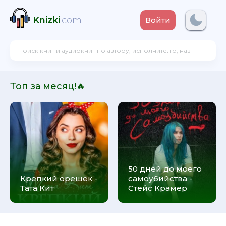
Knizki
.com
Войти
Топ за месяц!🔥
50 дней до моего
Крепкий орешек -
самоубийства -
Тата Кит
Стейс Крамер