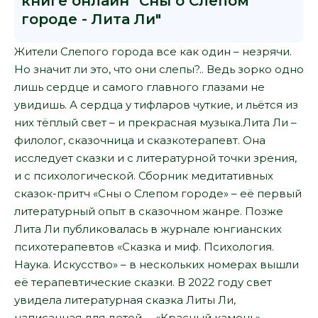
книге онлайн "Сны о Слепом
городе - Лита Ли"
Жители Слепого города все как один – незрячи.
Но значит ли это, что они слепы?.. Ведь зорко одно
лишь сердце и самого главного глазами не
увидишь. А сердца у тифларов чуткие, и льётся из
них тёплый свет – и прекрасная музыка.Лита Ли –
филолог, сказочница и сказкотерапевт. Она
исследует сказки и с литературной точки зрения,
и с психологической. Сборник медитативных
сказок-притч «Сны о Слепом городе» – её первый
литературный опыт в сказочном жанре. Позже
Лита Ли публиковалась в журнале юнгианских
психотерапевтов «Сказка и миф. Психология.
Наука. Искусство» – в нескольких номерах вышли
её терапевтические сказки. В 2022 году свет
увидела литературная сказка Литы Ли,
написанная для детей, – «Красный камень»