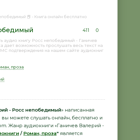
епобедимый 📕 - Книга онлайн бесплатно
победимый
411
0
ь аудио книгу Росс непобедимый - Ганичев
а дает возможность прослушать весь текст на
СМС подтверждения на нашем сайте аудиокниг
оман, проза
ий
рий - Росс непобедимый
» написанная
й
вы можете слушать онлайн, бесплатно и
com. Жанр аудиокниги «Ганичев Валерий -
иокниги
/
Роман, проза
"
является