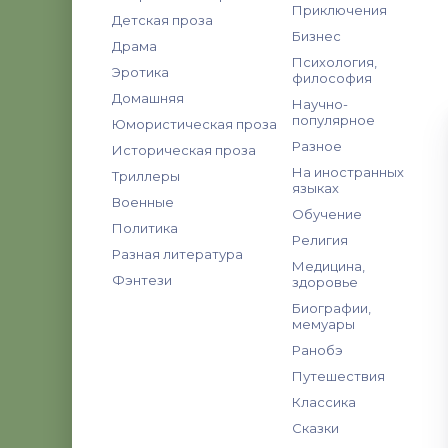
Приключения
Детская проза
Бизнес
Драма
Психология,
Эротика
философия
Домашняя
Научно-
популярное
Юмористическая проза
Разное
Историческая проза
На иностранных
Триллеры
языках
Военные
Обучение
Политика
Религия
Разная литература
Медицина,
Фэнтези
здоровье
Биографии,
мемуары
Ранобэ
Путешествия
Классика
Сказки