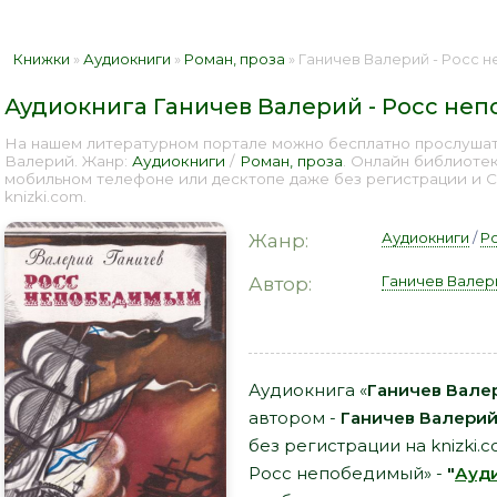
Книжки
»
Аудиокниги
»
Роман, проза
» Ганичев Валерий - Росс н
Аудиокнига Ганичев Валерий - Росс не
На нашем литературном портале можно бесплатно прослушат
Валерий. Жанр:
Аудиокниги
/
Роман, проза
. Онлайн библиотек
мобильном телефоне или десктопе даже без регистрации и 
knizki.com.
Аудиокниги
/
Р
Жанр:
Ганичев Валер
Автор:
Аудиокнига «
Ганичев Вале
автором -
Ганичев Валери
без регистрации на knizki.
Росс непобедимый» -
"
Ауд