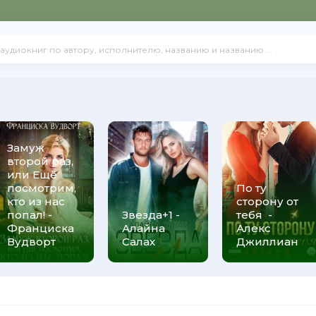
Замуж
второй раз,
или Ещё
посмотрим,
По ту
кто из нас
сторону от
попал! -
Звезда+1 -
тебя -
Франциска
Алайна
Алекс
Вудворт
Салах
Джиллиан