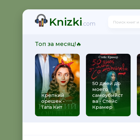
Knizki
 и её мужья
.com
Топ за месяц!🔥
вятого Патрика
50 дней до
моего
ь
Крепкий
самоубийст
орешек -
ва - Стейс
Тата Кит
Крамер
 рюкзаком