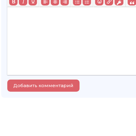
035
036
037
038
039
040
041
042
043
Добавить комментарий
044
045
046
047
048
049