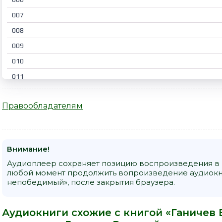
007
008
009
010
011
012
Правообладателям
013
014
015
Внимание!
016
Аудиоплеер сохраняет позицию воспроизведения в к
017
любой момент продолжить вопроизведение аудиокни
непобедимый», после закрытия браузера.
018
019
Аудиокниги схожие с книгой «Ганичев
020