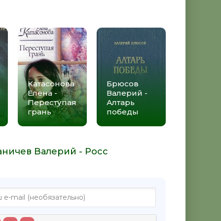
Катасонова
Брюсов
Елена -
Валерий -
Переступая
Алтарь
грань
победы
аничев Валерий - Росс