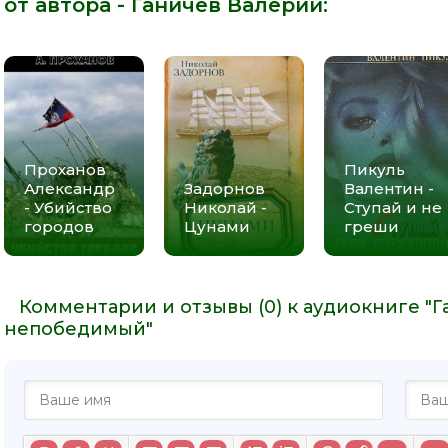
от автора -
Ганичев Валерий
:
021
022
023
024
025
Проханов
Пикуль
026
Александр
Задорнов
Валентин -
027
- Убийство
Николай -
Ступай и не
городов
Цунами
греши
028
029
030
Комментарии и отзывы (0) к аудиокниге "Г
непобедимый"
031
032
033
034