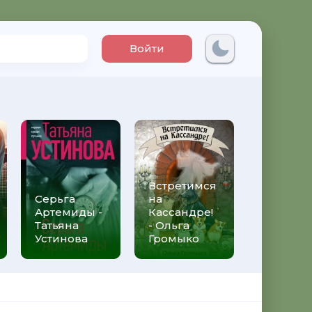
Войти
Встретимся
Три мет
Серьга
на
над неб
Артемиды -
Кассандре!
Трижды 
Татьяна
- Ольга
Федери
Устинова
Громыко
Моччиа