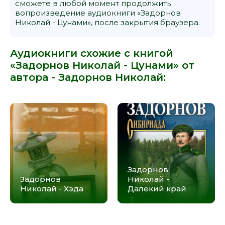
сможете в любой момент продолжить
018
вопроизведение аудиокниги «Задорнов
019
Николай - Цунами», после закрытия браузера.
020
Аудиокниги схожие с книгой
021
«Задорнов Николай - Цунами» от
022
автора -
Задорнов Николай
:
023
024
025
026
027
028
Задорнов
029
Задорнов
Николай -
Николай - Хэда
Далекий край
030
031
032