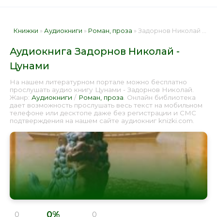
Книжки
»
Аудиокниги
»
Роман, проза
» Задорнов Николай - Цунами 📕 - Книга онлайн бесплатно
Аудиокнига Задорнов Николай -
Цунами
На нашем литературном портале можно бесплатно
прослушать аудио книгу Цунами - Задорнов Николай.
Жанр:
Аудиокниги
/
Роман, проза
. Онлайн библиотека
дает возможность прослушать весь текст на мобильном
телефоне или десктопе даже без регистрации и СМС
подтверждения на нашем сайте аудиокниг knizki.com.
0%
0
0