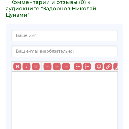
Комментарии и отзывы (0) к
аудиокниге "Задорнов Николай -
033
Цунами"
034
035
036