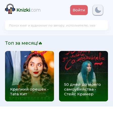
Knizki
.com
Войти
Топ за месяц!🔥
50 дней до моего
Крепкий орешек -
самоубийства -
Тата Кит
Стейс Крамер