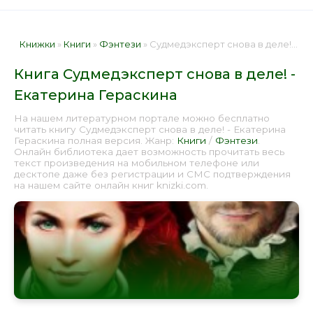
Книжки
»
Книги
»
Фэнтези
» Судмедэксперт снова в деле! - Екатерина Гераскина 📕 - Книга онлайн бесплатно
Книга Судмедэксперт снова в деле! -
Екатерина Гераскина
На нашем литературном портале можно бесплатно
читать книгу Судмедэксперт снова в деле! - Екатерина
Гераскина полная версия. Жанр:
Книги
/
Фэнтези
.
Онлайн библиотека дает возможность прочитать весь
текст произведения на мобильном телефоне или
десктопе даже без регистрации и СМС подтверждения
на нашем сайте онлайн книг knizki.com.