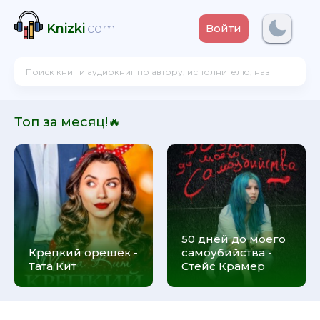
Knizki
.com
Войти
Топ за месяц!🔥
50 дней до моего
Крепкий орешек -
самоубийства -
Тата Кит
Стейс Крамер