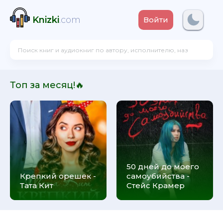
Knizki
.com
Войти
Топ за месяц!🔥
50 дней до моего
Крепкий орешек -
самоубийства -
Тата Кит
Стейс Крамер