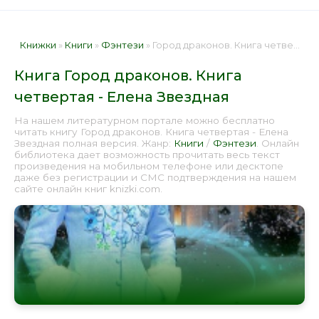
Книжки
»
Книги
»
Фэнтези
» Город драконов. Книга четвертая - Елена Звездная 📕 - Книга онлайн бесплатно
Книга Город драконов. Книга
четвертая - Елена Звездная
На нашем литературном портале можно бесплатно
читать книгу Город драконов. Книга четвертая - Елена
Звездная полная версия. Жанр:
Книги
/
Фэнтези
. Онлайн
библиотека дает возможность прочитать весь текст
произведения на мобильном телефоне или десктопе
даже без регистрации и СМС подтверждения на нашем
сайте онлайн книг knizki.com.