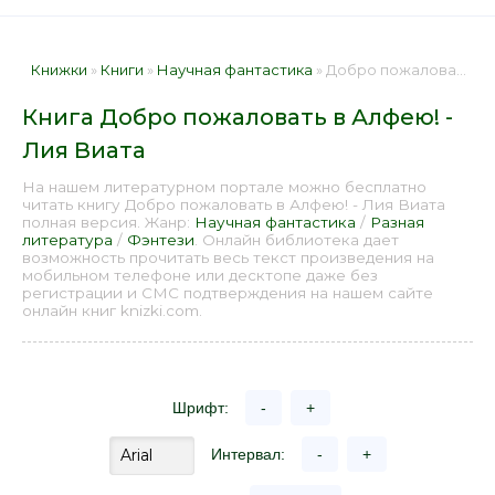
Книжки
»
Книги
»
Научная фантастика
» Добро пожаловать в Алфею! - Лия Виата 📕 - Книга онлайн бесплатно
Книга Добро пожаловать в Алфею! -
Лия Виата
На нашем литературном портале можно бесплатно
читать книгу Добро пожаловать в Алфею! - Лия Виата
полная версия. Жанр:
Научная фантастика
/
Разная
литература
/
Фэнтези
. Онлайн библиотека дает
возможность прочитать весь текст произведения на
мобильном телефоне или десктопе даже без
регистрации и СМС подтверждения на нашем сайте
онлайн книг knizki.com.
Шрифт:
-
+
Интервал:
-
+