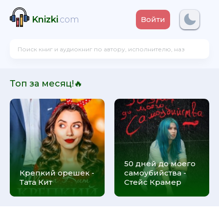
Knizki
.com
Войти
Топ за месяц!🔥
50 дней до моего
Крепкий орешек -
самоубийства -
Тата Кит
Стейс Крамер