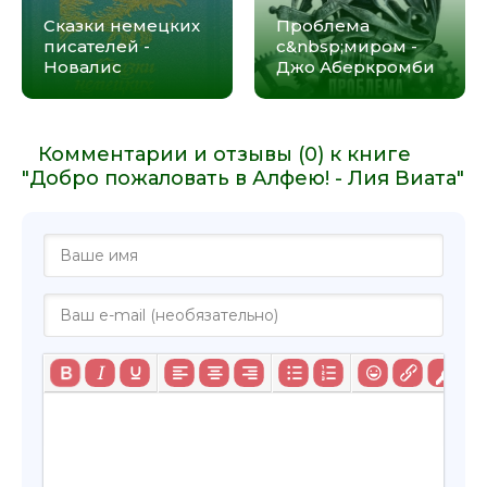
Сказки немецких
Проблема
писателей -
с&nbsp;миром -
Новалис
Джо Аберкромби
Комментарии и отзывы (0) к книге
"Добро пожаловать в Алфею! - Лия Виата"