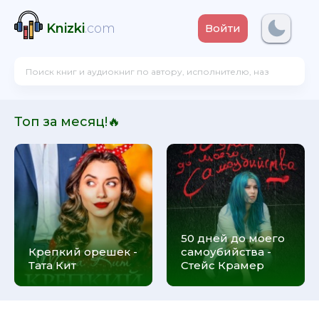
Knizki
.com
Войти
Топ за месяц!🔥
50 дней до моего
Крепкий орешек -
самоубийства -
Тата Кит
Стейс Крамер