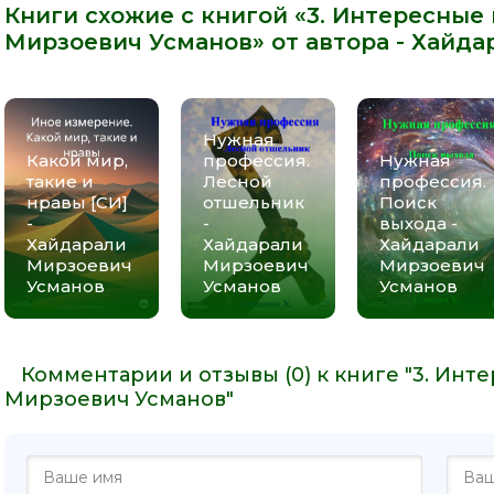
Книги схожие с книгой «3. Интересные
Мирзоевич Усманов» от автора -
Хайда
Нужная
Какой мир,
профессия.
Нужная
такие и
Лесной
профессия.
нравы [СИ]
отшельник
Поиск
-
-
выхода -
Хайдарали
Хайдарали
Хайдарали
Мирзоевич
Мирзоевич
Мирзоевич
Усманов
Усманов
Усманов
Комментарии и отзывы (0) к книге "3. Инт
Мирзоевич Усманов"