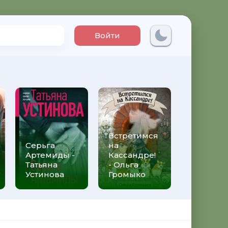
Войти
Встретимся
Три мет
Серьга
на
над неб
Артемиды -
Кассандре!
Трижды 
Татьяна
- Ольга
Федери
Устинова
Громыко
Моччиа