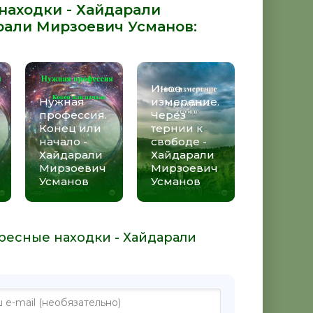
 находки - Хайдарали
рали Мирзоевич Усманов
:
Иное
Нужная
измерение.
профессия.
Через
Конец или
тернии к
начало -
свободе -
Хайдарали
Хайдарали
Мирзоевич
Мирзоевич
Усманов
Усманов
ересные находки - Хайдарали