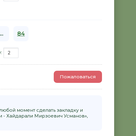
...
84
у:
Пожаловаться
 любой момент сделать закладку и
и - Хайдарали Мирзоевич Усманов»,