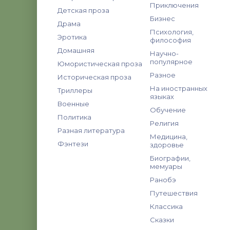
Приключения
Детская проза
Бизнес
Драма
Психология,
Эротика
философия
Домашняя
Научно-
популярное
Юмористическая проза
Разное
Историческая проза
На иностранных
Триллеры
языках
Военные
Обучение
Политика
Религия
Разная литература
Медицина,
Фэнтези
здоровье
Биографии,
мемуары
Ранобэ
Путешествия
Классика
Сказки