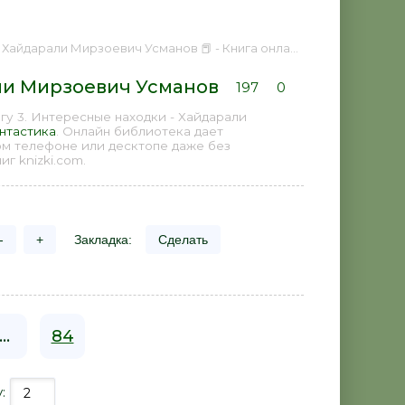
дарали Мирзоевич Усманов 📕 - Книга онлайн бесплатно
али Мирзоевич Усманов
197
0
гу 3. Интересные находки - Хайдарали
нтастика
. Онлайн библиотека дает
ом телефоне или десктопе даже без
г knizki.com.
-
+
Закладка:
Сделать
...
84
у: