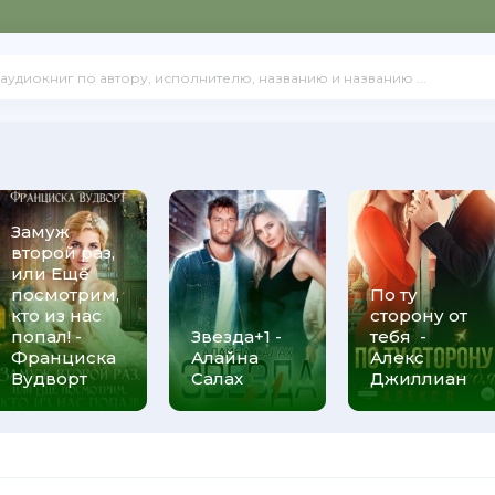
Замуж
второй раз,
или Ещё
посмотрим,
По ту
кто из нас
сторону от
попал! -
Звезда+1 -
тебя -
Франциска
Алайна
Алекс
Вудворт
Салах
Джиллиан