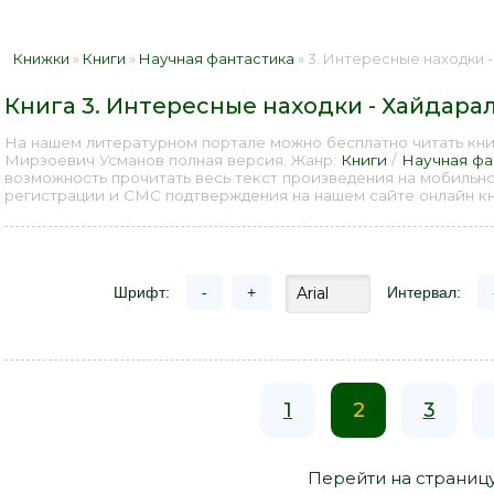
Книжки
»
Книги
»
Научная фантастика
» 3. Интересные находки - Хай
Книга 3. Интересные находки - Хайдар
На нашем литературном портале можно бесплатно читать кни
Мирзоевич Усманов полная версия. Жанр:
Книги
/
Научная фа
возможность прочитать весь текст произведения на мобильн
регистрации и СМС подтверждения на нашем сайте онлайн кни
Шрифт:
-
+
Интервал:
1
2
3
Перейти на страниц