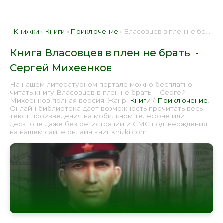
Книжки
»
Книги
»
Приключение
» Власовцев в плен не брать - Сергей Михеенков 📕 - Книга онлайн бесплатно
Книга Власовцев в плен не брать -
Сергей Михеенков
На нашем литературном портале можно бесплатно
читать книгу Власовцев в плен не брать - Сергей
Михеенков полная версия. Жанр:
Книги
/
Приключение
.
Онлайн библиотека дает возможность прочитать весь
текст произведения на мобильном телефоне или
десктопе даже без регистрации и СМС подтверждения
на нашем сайте онлайн книг knizki.com.