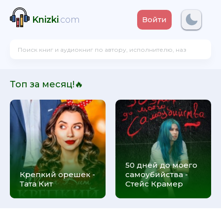
Knizki
.com
Войти
Топ за месяц!🔥
50 дней до моего
Крепкий орешек -
самоубийства -
Тата Кит
Стейс Крамер