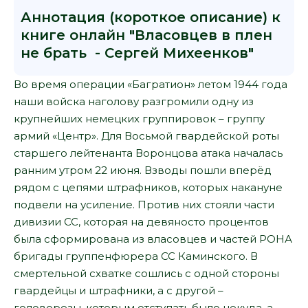
Аннотация (короткое описание) к
книге онлайн "Власовцев в плен
не брать - Сергей Михеенков"
Во время операции «Багратион» летом 1944 года
наши войска наголову разгромили одну из
крупнейших немецких группировок – группу
армий «Центр». Для Восьмой гвардейской роты
старшего лейтенанта Воронцова атака началась
ранним утром 22 июня. Взводы пошли вперёд
рядом с цепями штрафников, которых накануне
подвели на усиление. Против них стояли части
дивизии СС, которая на девяносто процентов
была сформирована из власовцев и частей РОНА
бригады группенфюрера СС Каминского. В
смертельной схватке сошлись с одной стороны
гвардейцы и штрафники, а с другой –
головорезы, которым отступать было некуда, а