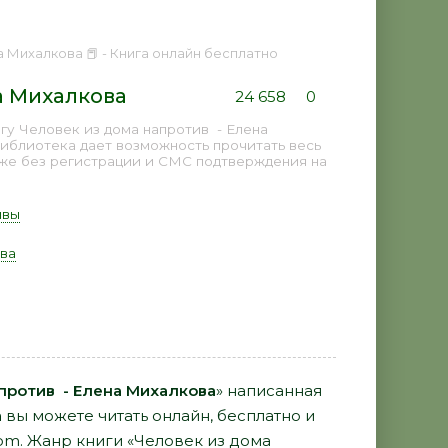
а Михалкова 📕 - Книга онлайн бесплатно
а Михалкова
24 658
0
гу Человек из дома напротив - Елена
библиотека дает возможность прочитать весь
аже без регистрации и СМС подтверждения на
ивы
ва
против - Елена Михалкова
» написанная
а
вы можете читать онлайн, бесплатно и
com. Жанр книги «Человек из дома