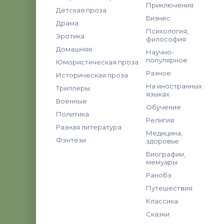
Приключения
Детская проза
Бизнес
Драма
Психология,
Эротика
философия
Домашняя
Научно-
популярное
Юмористическая проза
Разное
Историческая проза
На иностранных
Триллеры
языках
Военные
Обучение
Политика
Религия
Разная литература
Медицина,
Фэнтези
здоровье
Биографии,
мемуары
Ранобэ
Путешествия
Классика
Сказки