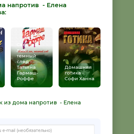
ма напротив - Елена
ва
:
Светлый
лик,
темный
след -
Татьяна
Домашняя
Гармаш-
готика -
Роффе
Софи Ханна
к из дома напротив - Елена