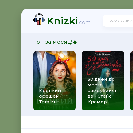
Knizki
на Устинова
.com
Топ за месяц!🔥
д - Татьяна Полякова
50 дней до
моего
лекс Михаэлидес
Крепкий
самоубийст
орешек -
ва - Стейс
Тата Кит
Крамер
на Михалкова