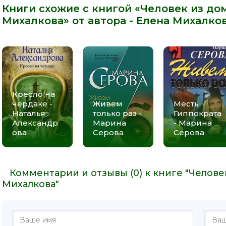
Книги схожие с книгой «Человек из до
Михалкова» от автора -
Елена Михалко
Кресло на
чердаке -
Живем
Месть
Наталья
только раз -
Гиппократа
Александр
Марина
- Марина
ова
Серова
Серова
Комментарии и отзывы (0) к книге "Челове
Михалкова"