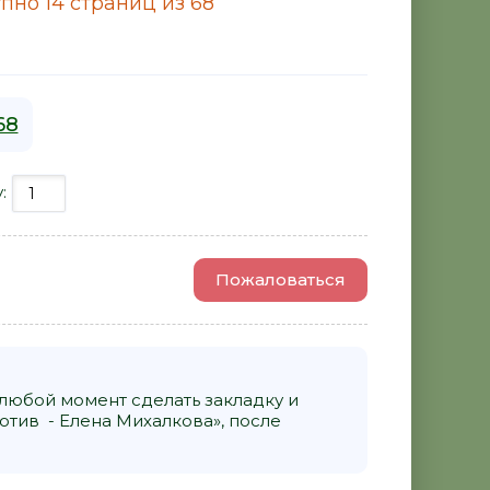
пно 14 страниц из 68
68
у:
Пожаловаться
 любой момент сделать закладку и
отив - Елена Михалкова», после