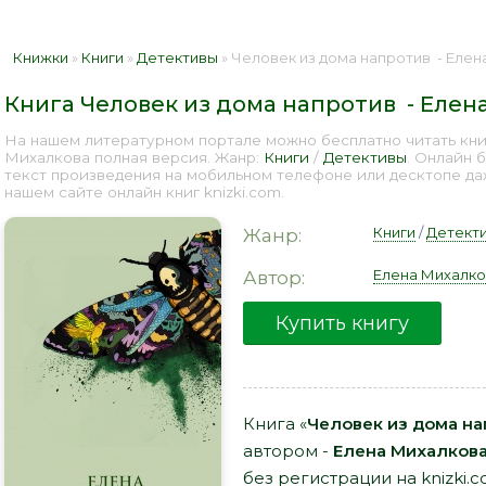
Книжки
»
Книги
»
Детективы
» Человек из дома напротив - Елен
Книга Человек из дома напротив - Елен
На нашем литературном портале можно бесплатно читать кни
Михалкова полная версия. Жанр:
Книги
/
Детективы
. Онлайн 
текст произведения на мобильном телефоне или десктопе д
нашем сайте онлайн книг knizki.com.
Книги
/
Детект
Жанр:
Елена Михалко
Автор:
Купить книгу
Книга «
Человек из дома на
автором -
Елена Михалков
без регистрации на knizki.