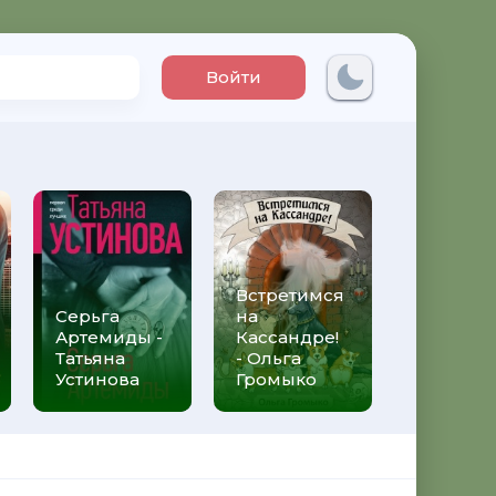
Войти
Встретимся
Три мет
Серьга
на
над неб
Артемиды -
Кассандре!
Трижды 
Татьяна
- Ольга
Федери
Устинова
Громыко
Моччиа