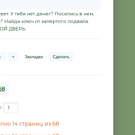
ет. У тебя нет денег? Поселись в нем,
? Найди ключ от запертого подвала.
РОЙ ДВЕРЬ.
-
+
Закладка:
Сделать
68
у:
пно 14 страниц из 68