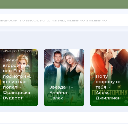
Замуж
второй раз,
или Ещё
посмотрим,
По ту
кто из нас
сторону от
попал! -
Звезда+1 -
тебя -
Франциска
Алайна
Алекс
Вудворт
Салах
Джиллиан