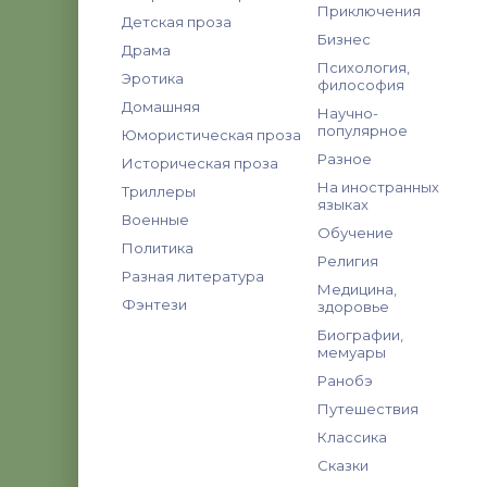
Приключения
Детская проза
Бизнес
Драма
Психология,
Эротика
философия
Домашняя
Научно-
популярное
Юмористическая проза
Разное
Историческая проза
На иностранных
Триллеры
языках
Военные
Обучение
Политика
Религия
Разная литература
Медицина,
Фэнтези
здоровье
Биографии,
мемуары
Ранобэ
Путешествия
Классика
Сказки