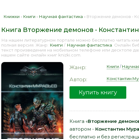
Книжки
»
Книги
»
Научная фантастика
» Вторжение демонов - Ко
Книга Вторжение демонов - Константин
На нашем литературном портале можно бесплатно читать кн
полная версия. Жанр:
Книги
/
Научная фантастика
. Онлайн би
текст произведения на мобильном телефоне или десктопе д
нашем сайте онлайн книг knizki.com.
Книги
/
Научная
Жанр:
Константин Му
Автор:
Купить книгу
Книга «
Вторжение демонов
автором -
Константин Мур
бесплатно и без регистрац