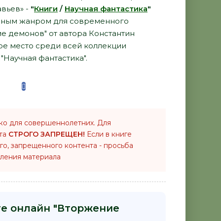
вьев» -
"
Книги
/
Научная фантастика
"
рным жанром для современного
ие демонов" от автора Константин
ое место среди всей коллекции
"Научная фантастика".
ко для совершеннолетних. Для
нта
СТРОГО ЗАПРЕЩЕН!
Если в книге
го, запрещенного контента - просьба
ления материала
ге онлайн "Вторжение