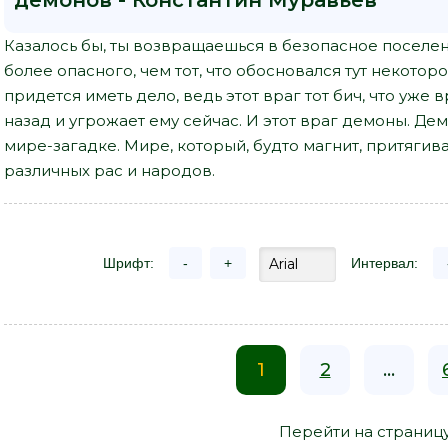
демонов - Константин Муравьев"
Казалось бы, ты возвращаешься в безопасное поселен
более опасного, чем тот, что обосновался тут некотор
придется иметь дело, ведь этот враг тот бич, что уже
назад и угрожает ему сейчас. И этот враг демоны. Де
мире-загадке. Мире, который, будто магнит, притяги
различных рас и народов.
Шрифт:
-
+
Интервал:
1
2
...
Перейти на страниц