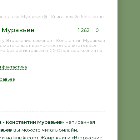
нстантин Муравьев 📕 - Книга онлайн бесплатно
 Муравьев
1 262
0
игу Вторжение демонов - Константин Муравьев
блиотека дает возможность прочитать весь
аже без регистрации и СМС подтверждения на
 фантастика
равьев
 - Константин Муравьев
» написанная
авьев
вы можете читать онлайн,
ии на knizki.com. Жанр книги «Вторжение