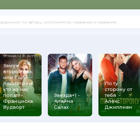
Замуж
второй раз,
или Ещё
посмотрим,
По ту
кто из нас
сторону от
попал! -
Звезда+1 -
тебя -
Франциска
Алайна
Алекс
Вудворт
Салах
Джиллиан