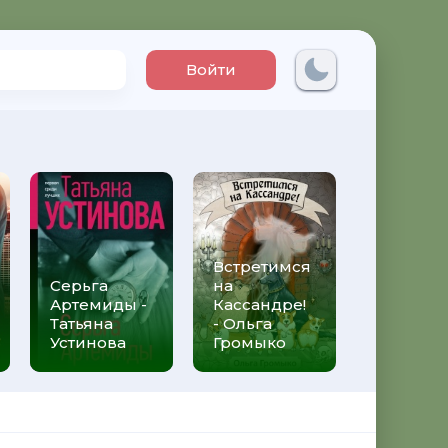
Войти
Встретимся
Три мет
Серьга
на
над неб
Артемиды -
Кассандре!
Трижды 
Татьяна
- Ольга
Федери
Устинова
Громыко
Моччиа