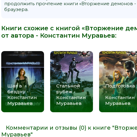
продолжить прочтение книги «Вторжение демонов - 
браузера.
Книги схожие с книгой «Вторжение де
от автора -
Константин Муравьев
:
Шаг в
Стальной
Подготовка
бездну -
рубеж -
-
Константин
Константин
Константин
Муравьев
Муравьев
Муравьев
Комментарии и отзывы (0) к книге "Вторж
Муравьев"