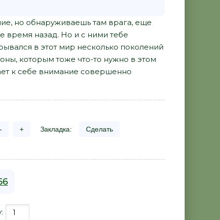
ие, но обнаруживаешь там врага, еще
ое время назад. Но и с ними тебе
 врывался в этот мир несколько поколений
моны, которым тоже что-то нужно в этом
вает к себе внимание совершенно
-
+
Закладка:
Сделать
66
у: