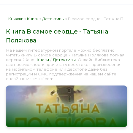
Книжки
»
Книги
»
Детективы
» В самое сердце - Татьяна Полякова 📕 - Книга онлайн бесплатно
Книга В самое сердце - Татьяна
Полякова
На нашем литературном портале можно бесплатно
читать книгу В самое сердце - Татьяна Полякова полная
версия. Жанр:
Книги
/
Детективы
. Онлайн библиотека
дает возможность прочитать весь текст произведения
на мобильном телефоне или десктопе даже без
регистрации и СМС подтверждения на нашем сайте
онлайн книг knizki.com.