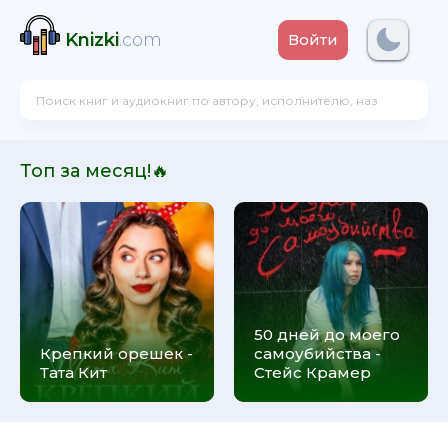
Knizki
.com
Войти
Топ за месяц!🔥
50 дней до моего
Крепкий орешек -
самоубийства -
Тата Кит
Стейс Крамер