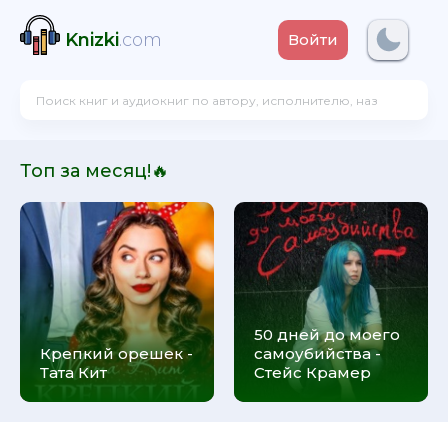
Knizki
.com
Войти
Топ за месяц!🔥
50 дней до моего
Крепкий орешек -
самоубийства -
Тата Кит
Стейс Крамер