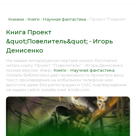
Книжки
»
Книги
»
Научная фантастика
» Проект "Повелитель" - Игорь Денисенко 📕 - Книга онлайн бесплатно
Книга Проект
&quot;Повелитель&quot; - Игорь
Денисенко
На нашем литературном портале можно бесплатно
читать книгу Проект "Повелитель" - Игорь Денисенко
полная версия. Жанр:
Книги
/
Научная фантастика
.
Онлайн библиотека дает возможность прочитать весь
текст произведения на мобильном телефоне или
десктопе даже без регистрации и СМС подтверждения
на нашем сайте онлайн книг knizki.com.