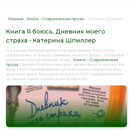
Книжки
»
Книги
»
Современная проза
» Я боюсь. Дневник моего страха - Катерина Шпиллер 📕 - Книга онлайн бесплатно
Книга Я боюсь. Дневник моего
страха - Катерина Шпиллер
На нашем литературном портале можно бесплатно
читать книгу Я боюсь. Дневник моего страха - Катерина
Шпиллер полная версия. Жанр:
Книги
/
Современная
проза
. Онлайн библиотека дает возможность прочитать
весь текст произведения на мобильном телефоне или
десктопе даже без регистрации и СМС подтверждения
на нашем сайте онлайн книг knizki.com.