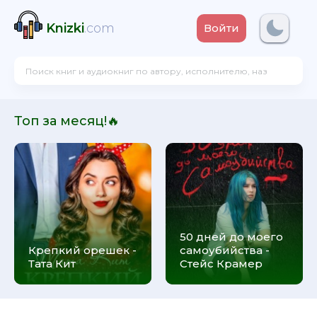
Knizki
.com
Войти
Топ за месяц!🔥
50 дней до моего
Крепкий орешек -
самоубийства -
Тата Кит
Стейс Крамер