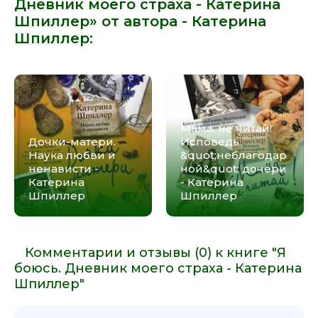
Дневник моего страха - Катерина
Шпиллер» от автора -
Катерина
Шпиллер
:
Мама, не читай!
Дочки-матери.
Исповедь
Наука любви и
&quot;неблагодар
ненависти -
ной&quot; дочери
Катерина
- Катерина
Шпиллер
Шпиллер
Комментарии и отзывы (0) к книге "Я
боюсь. Дневник моего страха - Катерина
Шпиллер"