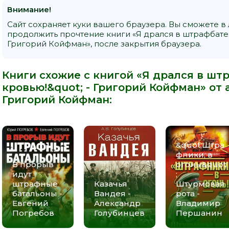
Внимание!
Сайт сохраняет куки вашего браузера. Вы сможете в
продолжить прочтение книги «Я дрался в штрафбате. 
Григорий Койфман», после закрытия браузера.
Книги схожие с книгой «Я дрался в шт
кровью!&quot; - Григорий Койфман» от 
Григорий Койфман
:
&quot;Штра
фники, в
В прорыв
огонь!&quot
идут
;
штрафные
Казачья
Штурмовая
батальоны -
Вандея -
рота -
Евгений
Александр
Владимир
Погребов
Голубинцев
Першанин