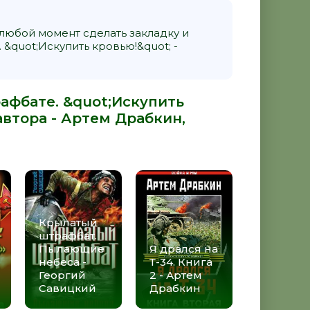
 любой момент сделать закладку и
&quot;Искупить кровью!&quot; -
рафбате. &quot;Искупить
автора -
Артем Драбкин
,
Крылатый
штрафбат.
Пылающие
Я дрался на
небеса -
Т-34. Книга
Георгий
2 - Артем
Савицкий
Драбкин