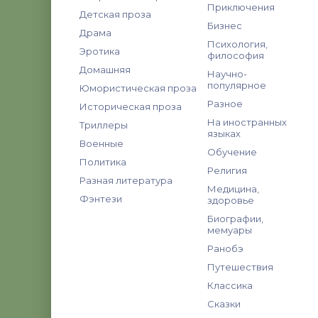
Приключения
Детская проза
Бизнес
Драма
Психология,
Эротика
философия
Домашняя
Научно-
популярное
Юмористическая проза
Разное
Историческая проза
На иностранных
Триллеры
языках
Военные
Обучение
Политика
Религия
Разная литература
Медицина,
Фэнтези
здоровье
Биографии,
мемуары
Ранобэ
Путешествия
Классика
Сказки