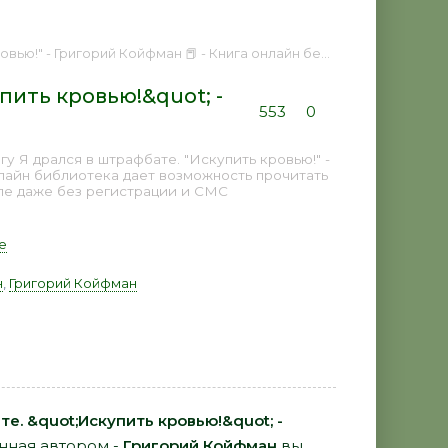
ю!" - Григорий Койфман 📕 - Книга онлайн бесплатно
пить кровью!&quot; -
553
0
у Я дрался в штрафбате. "Искупить кровью!" -
нлайн библиотека дает возможность прочитать
пе даже без регистрации и СМС
е
н
,
Григорий Койфман
е. &quot;Искупить кровью!&quot; -
анная автором -
Григорий Койфман
вы