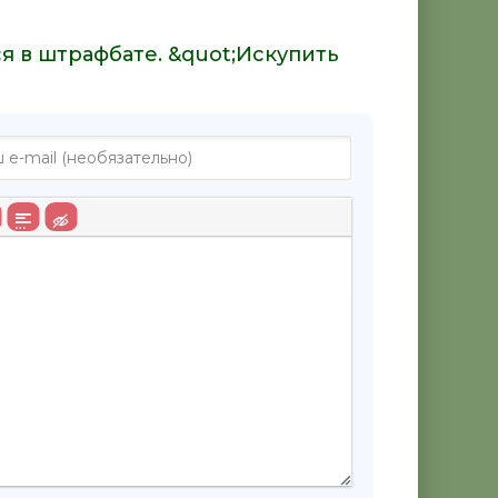
ся в штрафбате. &quot;Искупить