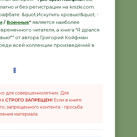
латно и без регистрации на knizki.com.
афбате. &quot;Искупить кровью!&quot; -
и
/
Военные
"
является наиболее
ременного читателя, а книга "Я дрался
овью!"" от автора Григорий Койфман
среди всей коллекции произведений в
ко для совершеннолетних. Для
нта
СТРОГО ЗАПРЕЩЕН!
Если в книге
го, запрещенного контента - просьба
ления материала