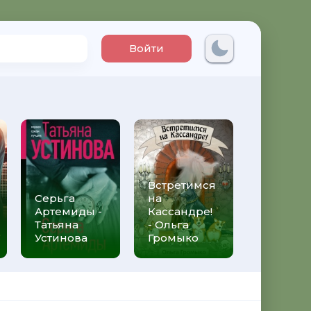
Войти
Встретимся
Три мет
Серьга
на
над неб
Артемиды -
Кассандре!
Трижды 
Татьяна
- Ольга
Федери
Устинова
Громыко
Моччиа