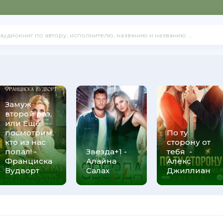
Замуж
второй раз,
или Ещё
посмотрим,
По ту
кто из нас
сторону от
попал! -
Звезда+1 -
тебя -
Франциска
Алайна
Алекс
Вудворт
Салах
Джиллиан