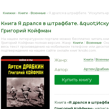
Книжки
»
Книги
»
Военные
» Я дрался в штрафбате. "Искупить кровь
Книга Я дрался в штрафбате. &quot;Иску
Григорий Койфман
На нашем литературном портале можно бесплатно читать книг
Григорий Койфман полная версия. Жанр:
Книги
/
Военные
. О
весь текст произведения на мобильном телефоне или дескто
подтверждения на нашем сайте онлайн книг knizki.com.
Книги
/
Военны
Жанр:
Артем Драбки
Автор:
Купить книгу
Книга «
Я дрался в штрафбат
Григорий Койфман
» напис