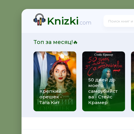
Knizki
нид Андреев
.com
Топ за месяц!🔥
я война - Олег Таругин
50 дней до
моего
- Сергей Зверев
Крепкий
самоубийст
орешек -
ва - Стейс
Тата Кит
Крамер
ежный Лис - Владимир Першанин