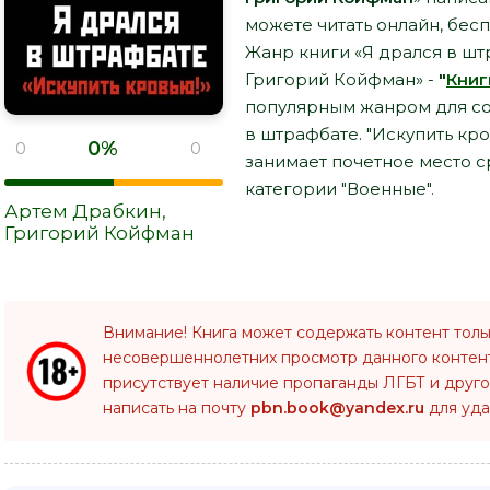
можете читать онлайн, бесп
Жанр книги «Я дрался в штр
Григорий Койфман» -
"
Книг
популярным жанром для сов
в штрафбате. "Искупить кр
0%
0
0
занимает почетное место 
категории "Военные".
Артем Драбкин
,
Григорий Койфман
Внимание! Книга может содержать контент толь
несовершеннолетних просмотр данного конте
присутствует наличие пропаганды ЛГБТ и друго
написать на почту
pbn.book@yandex.ru
для уда