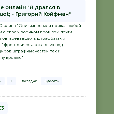
е онлайн "Я дрался в
uot; - Григорий Койфман"
За Сталина!" Они выполняли приказ любой
чали о своем военном прошлом почти
нов, воевавших в штрафбатах и
а" фронтовиков, попавших под
ндиров штрафных частей, так и
ну кровью".
-
+
Закладка:
Сделать
63