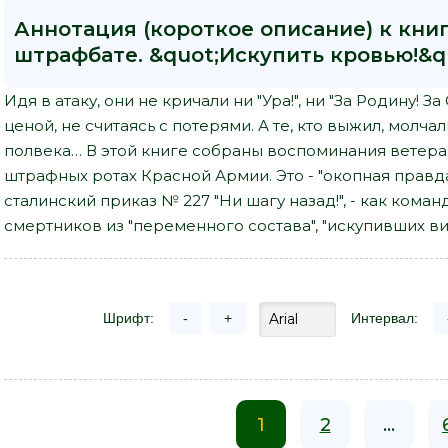
Аннотация (короткое описание) к книг
штрафбате. &quot;Искупить кровью!&q
Идя в атаку, они не кричали ни "Ура!", ни "За Родину! 
ценой, не считаясь с потерями. А те, кто выжил, мол
полвека… В этой книге собраны воспоминания ветера
штрафных ротах Красной Армии. Это - "окопная правд
сталинский приказ № 227 "Ни шагу назад!", - как кома
смертников из "переменного состава", "искупивших ви
Шрифт:
-
+
Интервал:
1
2
...