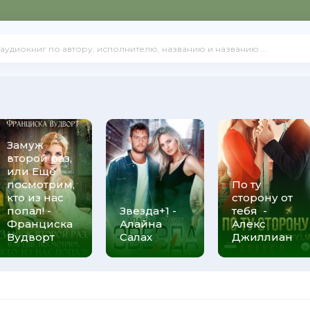
Замуж
второй раз,
или Ещё
посмотрим,
По ту
кто из нас
сторону от
попал! -
Звезда+1 -
тебя -
Франциска
Алайна
Алекс
Вудворт
Салах
Джиллиан