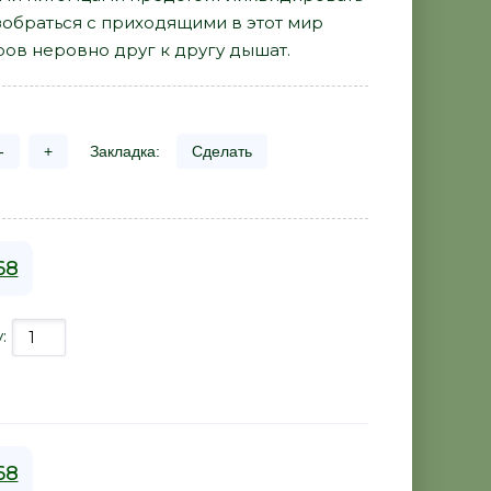
обраться с приходящими в этот мир
тров неровно друг к другу дышат.
-
+
Закладка:
Сделать
68
у:
68