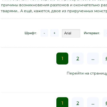
причины возникновения разломов и окончательно раз
тварями... А ещё, кажется, двое из прирученных монс
Шрифт:
-
+
Интервал:
1
2
...
Перейти на страниц
1
2
...