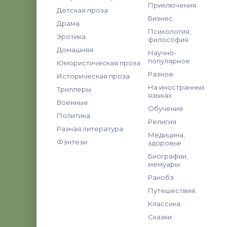
Приключения
Детская проза
Бизнес
Драма
Психология,
Эротика
философия
Домашняя
Научно-
популярное
Юмористическая проза
Разное
Историческая проза
На иностранных
Триллеры
языках
Военные
Обучение
Политика
Религия
Разная литература
Медицина,
Фэнтези
здоровье
Биографии,
мемуары
Ранобэ
Путешествия
Классика
Сказки