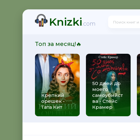
Knizki
! - Ольга Громыко
.com
Топ за месяц!🔥
рсон Петерсен
50 дней до
моего
 Макс Глебов
Крепкий
самоубийст
орешек -
ва - Стейс
Тата Кит
Крамер
гей Лукьяненко