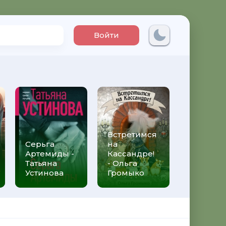
Войти
Встретимся
Три мет
Серьга
на
над неб
Артемиды -
Кассандре!
Трижды 
Татьяна
- Ольга
Федери
Устинова
Громыко
Моччиа