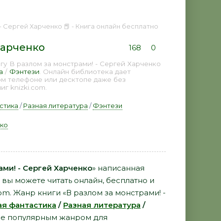
- Сергей Харченко 📕 - Книга онлайн бесплатно
Харченко
168
0
у В разлом за монстрами! - Сергей Харченко
а
/
Фэнтези
. Онлайн библиотека дает
ом телефоне или десктопе даже без
г knizki.com.
стика
/
Разная литература
/
Фэнтези
ко
ами! - Сергей Харченко
» написанная
вы можете читать онлайн, бесплатно и
com. Жанр книги «В разлом за монстрами! -
ая фантастика
/
Разная литература
/
ее популярным жанром для