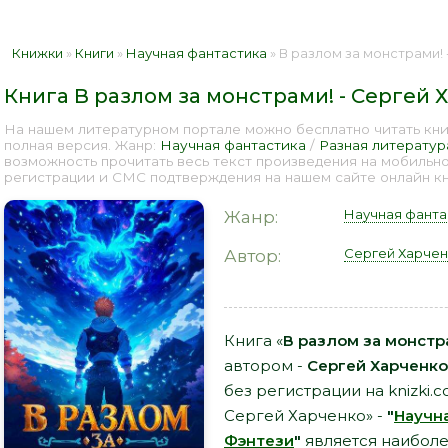
Книжки
»
Книги
»
Научная фантастика
» В разлом за монстрами! 
Книга В разлом за монстрами! - Сергей 
На нашем литературном портале можно бесплатно читать книг
полная версия. Жанр:
Научная фантастика
/
Разная литератур
возможность прочитать весь текст произведения на мобильн
регистрации и СМС подтверждения на нашем сайте онлайн кни
Научная фанта
Жанр:
Сергей Харчен
Автор:
Книга «
В разлом за монстр
автором -
Сергей Харченко
без регистрации на knizki.
Сергей Харченко» -
"
Научн
Фэнтези
"
является наибол