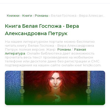
Книжки
»
Книги
»
Романы
» Белая Госпожа - Вера Александровна Петрук 📕 - Книга онлайн бесплатно
Книга Белая Госпожа - Вера
Александровна Петрук
На нашем литературном портале можно бесплатно
читать книгу Белая Госпожа - Вера Александровна
Петрук полная версия. Жанр:
Романы
/
Разная
литература
. Онлайн библиотека дает возможность
прочитать весь текст произведения на мобильном
телефоне или десктопе даже без регистрации и СМС
подтверждения на нашем сайте онлайн книг knizki.com.