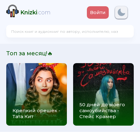
Knizki
.com
Войти
Топ за месяц!🔥
50 дней до моего
Крепкий орешек -
самоубийства -
Тата Кит
Стейс Крамер