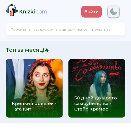
Knizki
.com
Войти
Топ за месяц!🔥
50 дней до моего
Крепкий орешек -
самоубийства -
Тата Кит
Стейс Крамер