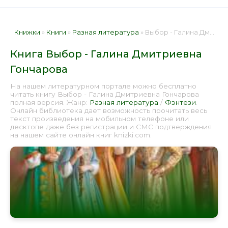
Книжки
»
Книги
»
Разная литература
» Выбор - Галина Дмитриевна Гончарова 📕 - Книга онлайн бесплатно
Книга Выбор - Галина Дмитриевна
Гончарова
На нашем литературном портале можно бесплатно
читать книгу Выбор - Галина Дмитриевна Гончарова
полная версия. Жанр:
Разная литература
/
Фэнтези
.
Онлайн библиотека дает возможность прочитать весь
текст произведения на мобильном телефоне или
десктопе даже без регистрации и СМС подтверждения
на нашем сайте онлайн книг knizki.com.