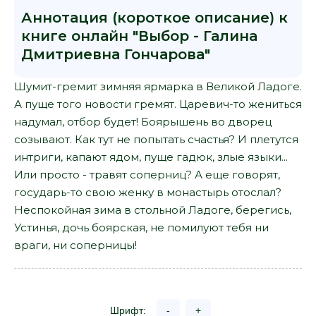
Аннотация (короткое описание) к
книге онлайн "Выбор - Галина
Дмитриевна Гончарова"
Шумит-гремит зимняя ярмарка в Великой Ладоге.
А пуще того новости гремят. Царевич-то жениться
надумал, отбор будет! Боярышень во дворец
созывают. Как тут не попытать счастья? И плетутся
интриги, капают ядом, пуще гадюк, злые языки...
Или просто - травят соперниц? А еще говорят,
государь-то свою женку в монастырь отослал?
Неспокойная зима в стольной Ладоге, берегись,
Устинья, дочь боярская, не помилуют тебя ни
враги, ни соперницы!
Шрифт:
-
+