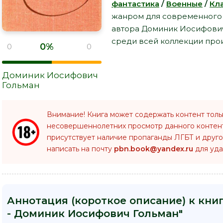
фантастика
/
Военные
/
Кл
жанром для современного ч
автора Доминик Иосифович
среди всей коллекции прои
0%
0
0
Доминик Иосифович
Гольман
Внимание! Книга может содержать контент толь
несовершеннолетних просмотр данного конте
присутствует наличие пропаганды ЛГБТ и друго
написать на почту
pbn.book@yandex.ru
для уда
Аннотация (короткое описание) к кни
- Доминик Иосифович Гольман"