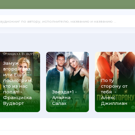
Замуж
второй раз,
или Ещё
посмотрим,
По ту
кто из нас
сторону от
попал! -
Звезда+1 -
тебя -
Франциска
Алайна
Алекс
Вудворт
Салах
Джиллиан