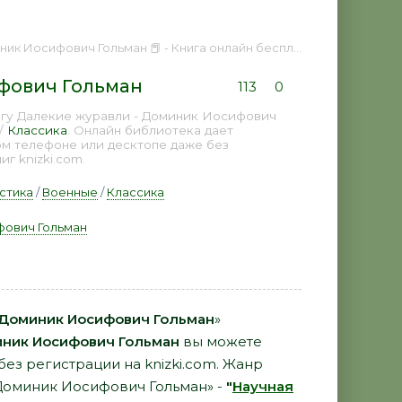
к Иосифович Гольман 📕 - Книга онлайн бесплатно
фович Гольман
113
0
игу Далекие журавли - Доминик Иосифович
/
Классика
. Онлайн библиотека дает
ом телефоне или десктопе даже без
г knizki.com.
стика
/
Военные
/
Классика
фович Гольман
 Доминик Иосифович Гольман
»
ник Иосифович Гольман
вы можете
 без регистрации на knizki.com. Жанр
 Доминик Иосифович Гольман» -
"
Научная