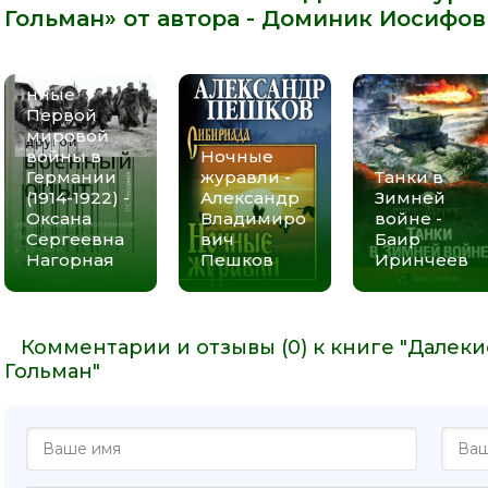
военный
Гольман» от автора -
Доминик Иосифов
опыт»:
российские
военнопле
нные
Первой
мировой
войны в
Ночные
Германии
журавли -
Танки в
(1914-1922) -
Александр
Зимней
Оксана
Владимиро
войне -
Сергеевна
вич
Баир
Нагорная
Пешков
Иринчеев
Комментарии и отзывы (0) к книге "Далек
Гольман"