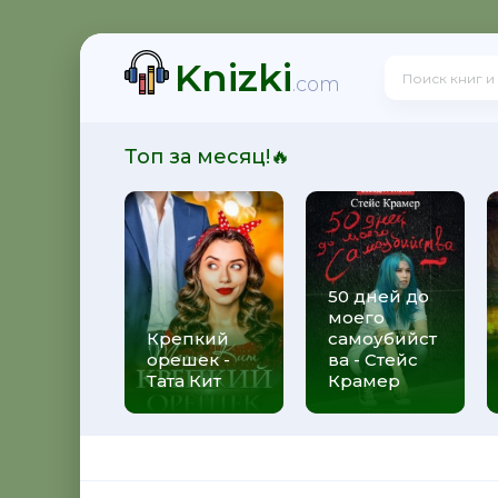
Knizki
! - Ольга Громыко
.com
Топ за месяц!🔥
рсон Петерсен
50 дней до
моего
 Макс Глебов
Крепкий
самоубийст
орешек -
ва - Стейс
Тата Кит
Крамер
гей Лукьяненко