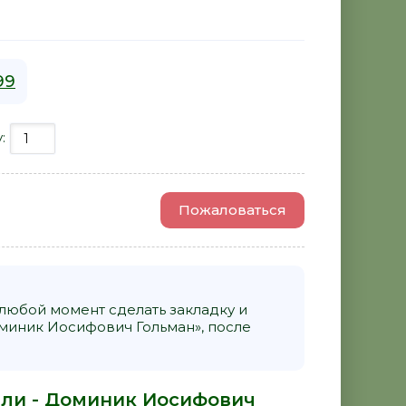
99
у:
Пожаловаться
 любой момент сделать закладку и
миник Иосифович Гольман», после
вли - Доминик Иосифович