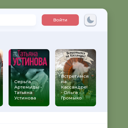
Войти
Встретимся
Три мет
Серьга
на
над неб
Артемиды -
Кассандре!
Трижды 
Татьяна
- Ольга
Федери
Устинова
Громыко
Моччиа