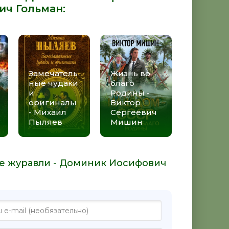
ич Гольман
:
Замечатель
Жизнь во
ные чудаки
благо
и
Родины -
оригиналы
Виктор
- Михаил
Сергеевич
Пыляев
Мишин
ие журавли - Доминик Иосифович