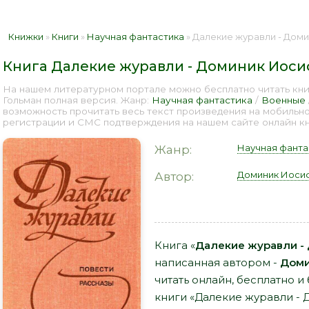
Книжки
»
Книги
»
Научная фантастика
» Далекие журавли - Домини
Книга Далекие журавли - Доминик Иоси
На нашем литературном портале можно бесплатно читать кн
Гольман полная версия. Жанр:
Научная фантастика
/
Военные
возможность прочитать весь текст произведения на мобильн
регистрации и СМС подтверждения на нашем сайте онлайн кни
Научная фанта
Жанр:
Доминик Иоси
Автор:
Книга «
Далекие журавли -
написанная автором -
Доми
читать онлайн, бесплатно и
книги «Далекие журавли -