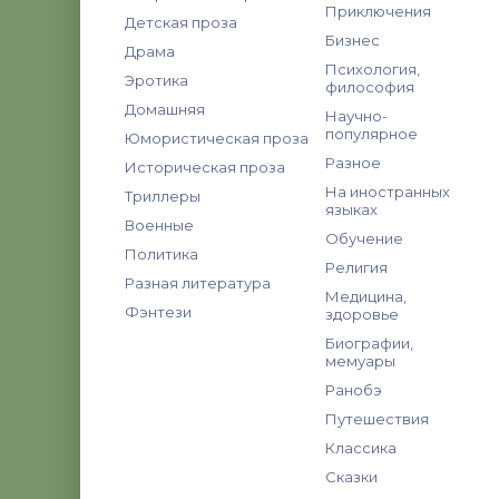
Приключения
Детская проза
Бизнес
Драма
Психология,
Эротика
философия
Домашняя
Научно-
популярное
Юмористическая проза
Разное
Историческая проза
На иностранных
Триллеры
языках
Военные
Обучение
Политика
Религия
Разная литература
Медицина,
Фэнтези
здоровье
Биографии,
мемуары
Ранобэ
Путешествия
Классика
Сказки