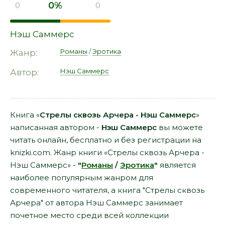
0%
0
0
Нэш Саммерс
Романы
/
Эротика
Жанр:
Нэш Саммерс
Автор:
Книга «
Стрелы сквозь Арчера - Нэш Саммерс
»
написанная автором -
Нэш Саммерс
вы можете
читать онлайн, бесплатно и без регистрации на
knizki.com. Жанр книги «Стрелы сквозь Арчера -
Нэш Саммерс» -
"
Романы
/
Эротика
"
является
наиболее популярным жанром для
современного читателя, а книга "Стрелы сквозь
Арчера" от автора Нэш Саммерс занимает
почетное место среди всей коллекции