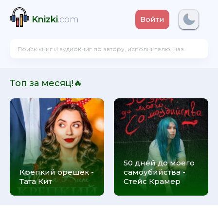
Knizki
.com
Войти
Топ за месяц!🔥
50 дней до моего
Крепкий орешек -
самоубийства -
Тата Кит
Стейс Крамер