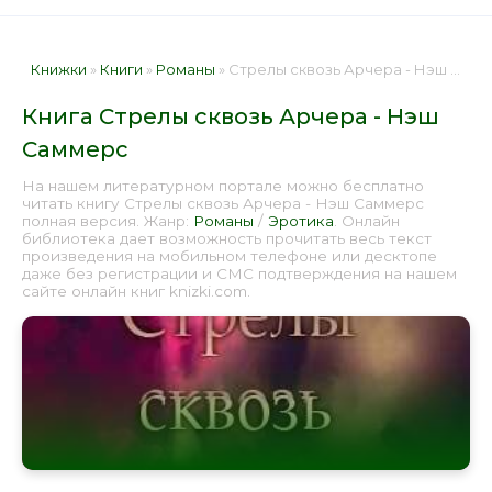
Книжки
»
Книги
»
Романы
» Стрелы сквозь Арчера - Нэш Саммерс 📕 - Книга онлайн бесплатно
Книга Стрелы сквозь Арчера - Нэш
Саммерс
На нашем литературном портале можно бесплатно
читать книгу Стрелы сквозь Арчера - Нэш Саммерс
полная версия. Жанр:
Романы
/
Эротика
. Онлайн
библиотека дает возможность прочитать весь текст
произведения на мобильном телефоне или десктопе
даже без регистрации и СМС подтверждения на нашем
сайте онлайн книг knizki.com.