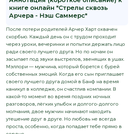
Аннотация (короткое описание) к
книге онлайн "Стрелы сквозь
Арчера - Нэш Саммерс"
После потери родителей Арчер Харт охвачен
скорбью. Каждый день он с трудом проходит
через уроки, вечеринки и попытки держать лицо
ради своего лучшего друга. Но по ночам он
засыпает под звуки выстрелов, звенящих в ушах.
Мэллори — мужчина, который борется с бурей
собственных эмоций. Когда его сын приглашает
своего лучшего друга домой в Банф на время
каникул в колледже, он счастлив компании. В
какой-то момент во время поздних ночных
разговоров, лёгких улыбок и долгого-долгого
молчания, двое мужчин начинают находить
утешение друг в друге. Но любовь не всегда
проста, особенно, когда попадает тебе прямо в
сердце.