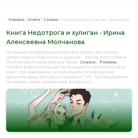
Книжки
»
Книги
»
Сказки
» Недотрога и хулиган - Ирина Алексеевна Молчанова 📕 - Книга онлайн бесплатно
Книга Недотрога и хулиган - Ирина
Алексеевна Молчанова
На нашем литературном портале можно бесплатно
читать книгу Недотрога и хулиган - Ирина Алексеевна
Молчанова полная версия. Жанр:
Сказки
/
Романы
.
Онлайн библиотека дает возможность прочитать весь
текст произведения на мобильном телефоне или
десктопе даже без регистрации и СМС подтверждения
на нашем сайте онлайн книг knizki.com.