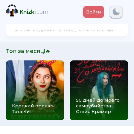
Knizki
.com
Войти
Топ за месяц!🔥
50 дней до моего
Крепкий орешек -
самоубийства -
Тата Кит
Стейс Крамер