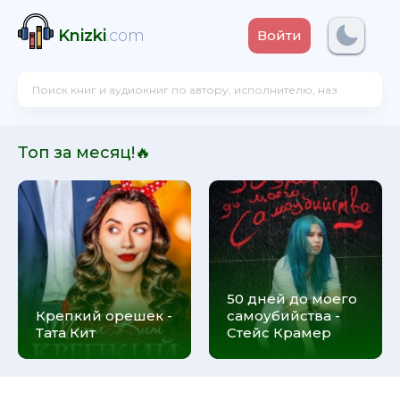
Knizki
.com
Войти
Топ за месяц!🔥
50 дней до моего
Крепкий орешек -
самоубийства -
Тата Кит
Стейс Крамер