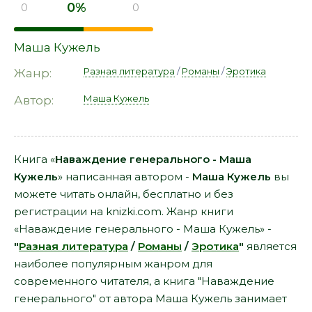
0%
0
0
Маша Кужель
Разная литература
/
Романы
/
Эротика
Жанр:
Маша Кужель
Автор:
Книга «
Наваждение генерального - Маша
Кужель
» написанная автором -
Маша Кужель
вы
можете читать онлайн, бесплатно и без
регистрации на knizki.com. Жанр книги
«Наваждение генерального - Маша Кужель» -
"
Разная литература
/
Романы
/
Эротика
"
является
наиболее популярным жанром для
современного читателя, а книга "Наваждение
генерального" от автора Маша Кужель занимает