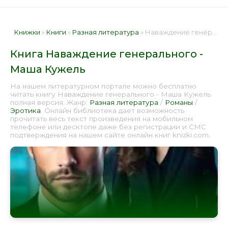
Книжки
»
Книги
»
Разная литература
» Наваждение генерального - Маша Кужель 📕 - Книга онлайн бесплатно
Книга Наваждение генерального -
Маша Кужель
На нашем литературном портале можно бесплатно
читать книгу Наваждение генерального - Маша Кужель
полная версия. Жанр:
Разная литература
/
Романы
/
Эротика
. Онлайн библиотека дает возможность
прочитать весь текст произведения на мобильном
телефоне или десктопе даже без регистрации и СМС
подтверждения на нашем сайте онлайн книг knizki.com.