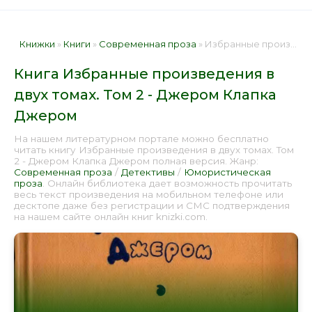
Книжки
»
Книги
»
Современная проза
» Избранные произведения в двух томах. Том 2 - Джером Клапка Джером 📕 - Книга онлайн бесплатно
Книга Избранные произведения в
двух томах. Том 2 - Джером Клапка
Джером
На нашем литературном портале можно бесплатно
читать книгу Избранные произведения в двух томах. Том
2 - Джером Клапка Джером полная версия. Жанр:
Современная проза
/
Детективы
/
Юмористическая
проза
. Онлайн библиотека дает возможность прочитать
весь текст произведения на мобильном телефоне или
десктопе даже без регистрации и СМС подтверждения
на нашем сайте онлайн книг knizki.com.