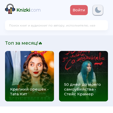
Knizki
.com
Войти
Топ за месяц!🔥
50 дней до моего
Крепкий орешек -
самоубийства -
Тата Кит
Стейс Крамер