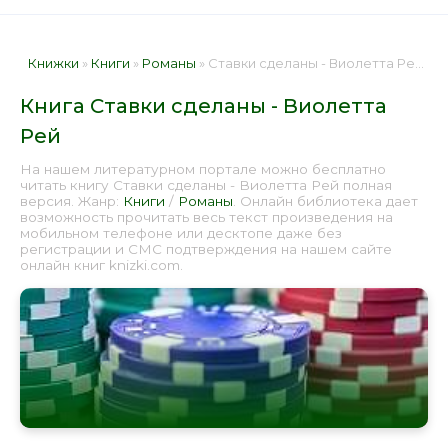
Книжки
»
Книги
»
Романы
» Ставки сделаны - Виолетта Рей 📕 - Книга онлайн бесплатно
Книга Ставки сделаны - Виолетта
Рей
На нашем литературном портале можно бесплатно
читать книгу Ставки сделаны - Виолетта Рей полная
версия. Жанр:
Книги
/
Романы
. Онлайн библиотека дает
возможность прочитать весь текст произведения на
мобильном телефоне или десктопе даже без
регистрации и СМС подтверждения на нашем сайте
онлайн книг knizki.com.