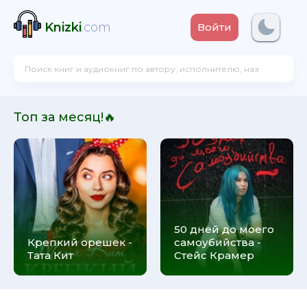
Knizki
.com
Войти
Топ за месяц!🔥
50 дней до моего
Крепкий орешек -
самоубийства -
Тата Кит
Стейс Крамер