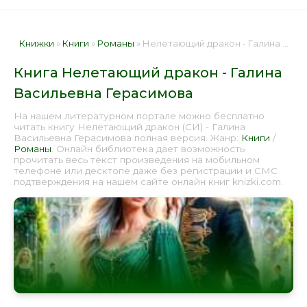
Книжки
»
Книги
»
Романы
» Нелетающий дракон - Галина Васильевна Герасимова 📕 - Книга онлайн бесплатно
Книга Нелетающий дракон - Галина
Васильевна Герасимова
На нашем литературном портале можно бесплатно
читать книгу Нелетающий дракон (СИ) - Галина
Васильевна Герасимова полная версия. Жанр:
Книги
/
Романы
. Онлайн библиотека дает возможность
прочитать весь текст произведения на мобильном
телефоне или десктопе даже без регистрации и СМС
подтверждения на нашем сайте онлайн книг knizki.com.