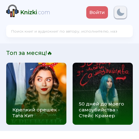
Knizki
.com
Войти
Топ за месяц!🔥
50 дней до моего
Крепкий орешек -
самоубийства -
Тата Кит
Стейс Крамер