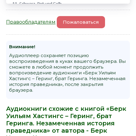
11_Schwarz, Rot und Gelb
12_Izgoy na pokoe
Правообладателям
Пожаловаться
13_Iz odnogo v drugoe
14_Blagodarnosti
Внимание!
Аудиоплеер сохраняет позицию
воспроизведения в куках вашего браузера. Вы
сможете в любой момент продолжить
вопроизведение аудиокниги «Берк Уильям
Хастингс – Геринг, брат Геринга. Незамеченная
история праведника», после закрытия
браузера.
Аудиокниги схожие с книгой «Берк
Уильям Хастингс – Геринг, брат
Геринга. Незамеченная история
праведника» от автора -
Берк