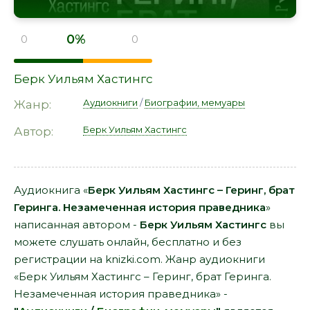
0%
0
0
Берк Уильям Хастингс
Аудиокниги
/
Биографии, мемуары
Жанр:
Берк Уильям Хастингс
Автор:
Аудиокнига «
Берк Уильям Хастингс – Геринг, брат
Геринга. Незамеченная история праведника
»
написанная автором -
Берк Уильям Хастингс
вы
можете слушать онлайн, бесплатно и без
регистрации на knizki.com. Жанр аудиокниги
«Берк Уильям Хастингс – Геринг, брат Геринга.
Незамеченная история праведника» -