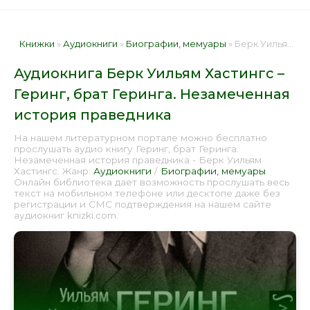
Книжки
»
Аудиокниги
»
Биографии, мемуары
» Берк Уильям Хастингс – Геринг, брат Геринга. Незамеченная история праведника 📕 - Книга онлайн бесплатно
Аудиокнига Берк Уильям Хастингс –
Геринг, брат Геринга. Незамеченная
история праведника
На нашем литературном портале можно бесплатно
прослушать аудио книгу Геринг, брат Геринга.
Незамеченная история праведника - Берк Уильям
Хастингс. Жанр:
Аудиокниги
/
Биографии, мемуары
.
Онлайн библиотека дает возможность прослушать весь
текст на мобильном телефоне или десктопе даже без
регистрации и СМС подтверждения на нашем сайте
аудиокниг knizki.com.