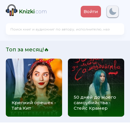
Knizki
.com
Войти
Топ за месяц!🔥
50 дней до моего
Крепкий орешек -
самоубийства -
Тата Кит
Стейс Крамер