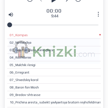
00:00
9:44
01_Kompas
02_Netlandiya
03_Golubye glaza, karie glaza
04_Rozhdenie
05_Malchik i knigi
06_Emigrant
07_Shvedskiy korol
08_Baron fon Mosh
09_Bredov-shtrasse
10_Prichina aresta_subekt yavlyaetsya bratom reyhsfeldmarshala