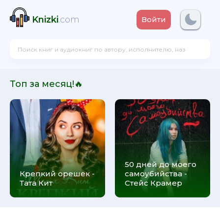
Knizki
.com
Войти
Топ за месяц!🔥
50 дней до моего
Крепкий орешек -
самоубийства -
Тата Кит
Стейс Крамер