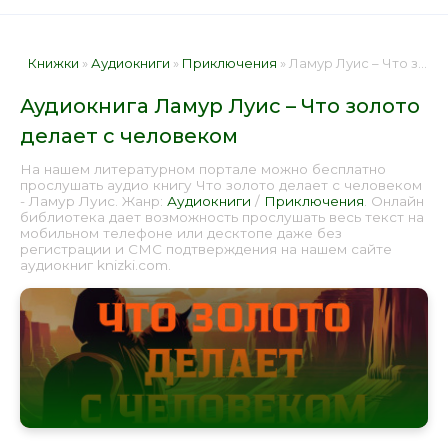
Книжки
»
Аудиокниги
»
Приключения
» Ламур Луис – Что золото делает с человеком 📕 - Книга онлайн бесплатно
Аудиокнига Ламур Луис – Что золото
делает с человеком
На нашем литературном портале можно бесплатно
прослушать аудио книгу Что золото делает с человеком
- Ламур Луис. Жанр:
Аудиокниги
/
Приключения
. Онлайн
библиотека дает возможность прослушать весь текст на
мобильном телефоне или десктопе даже без
регистрации и СМС подтверждения на нашем сайте
аудиокниг knizki.com.