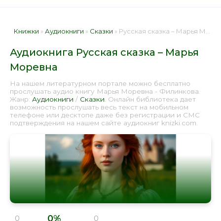
Книжки
»
Аудиокниги
»
Сказки
» Русская сказка – Марья Моревна 📕 - Книга онлайн бесплатно
Аудиокнига Русская сказка – Марья
Моревна
На нашем литературном портале можно бесплатно
прослушать аудио книгу Марья Моревна - Филинкова.
Жанр:
Аудиокниги
/
Сказки
. Онлайн библиотека дает
возможность прослушать весь текст на мобильном
телефоне или десктопе даже без регистрации и СМС
подтверждения на нашем сайте аудиокниг knizki.com.
0%
0
0