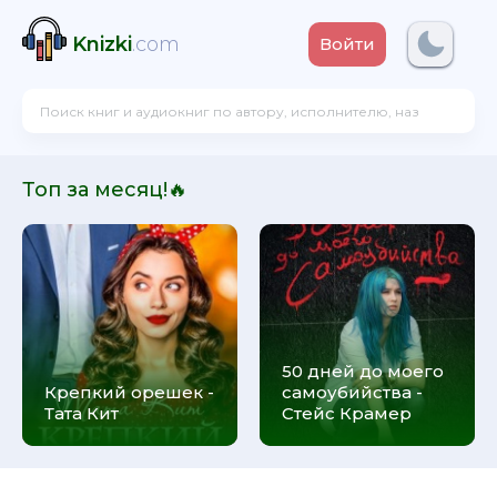
Knizki
.com
Войти
Топ за месяц!🔥
50 дней до моего
Крепкий орешек -
самоубийства -
Тата Кит
Стейс Крамер