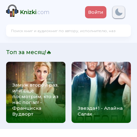
Knizki
.com
Войти
Топ за месяц!🔥
Замуж второй раз,
или Ещё
посмотрим, кто из
нас попал! -
Франциска
Звезда+1 - Алайна
Вудворт
Салах