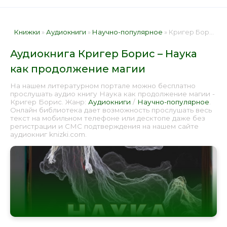
Книжки
»
Аудиокниги
»
Научно-популярное
» Кригер Борис – Наука как продолжение магии 📕 - Книга онлайн бесплатно
Аудиокнига Кригер Борис – Наука
как продолжение магии
На нашем литературном портале можно бесплатно
прослушать аудио книгу Наука как продолжение магии -
Кригер Борис. Жанр:
Аудиокниги
/
Научно-популярное
.
Онлайн библиотека дает возможность прослушать весь
текст на мобильном телефоне или десктопе даже без
регистрации и СМС подтверждения на нашем сайте
аудиокниг knizki.com.